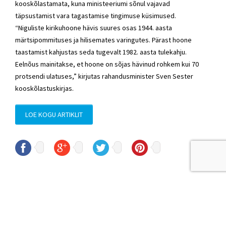
kooskõlastamata, kuna ministeeriumi sõnul vajavad
täpsustamist vara tagastamise tingimuse küsimused.
“Niguliste kirikuhoone hävis suures osas 1944. aasta
märtsipommituses ja hilisemates varingutes. Pärast hoone
taastamist kahjustas seda tugevalt 1982. aasta tulekahju.
Eelnõus mainitakse, et hoone on sõjas hävinud rohkem kui 70
protsendi ulatuses,” kirjutas rahandusminister Sven Sester
kooskõlastuskirjas.
LOE KOGU ARTIKLIT