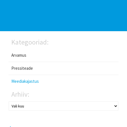
Kategooriad:
Arvamus
Pressiteade
Meediakajastus
Arhiiv: