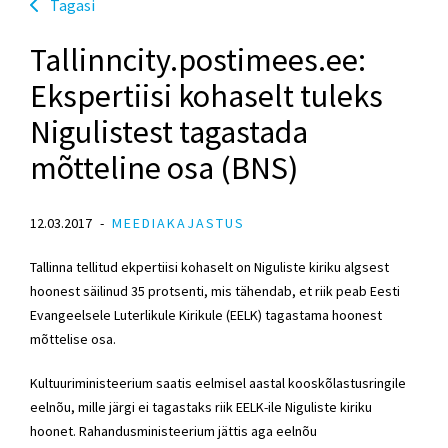
Tagasi
Tallinncity.postimees.ee:
Ekspertiisi kohaselt tuleks
Nigulistest tagastada
mõtteline osa (BNS)
12.03.2017
MEEDIAKAJASTUS
Tallinna tellitud ekpertiisi kohaselt on Niguliste kiriku algsest
hoonest säilinud 35 protsenti, mis tähendab, et riik peab Eesti
Evangeelsele Luterlikule Kirikule (EELK) tagastama hoonest
mõttelise osa.
Kultuuriministeerium saatis eelmisel aastal kooskõlastusringile
eelnõu, mille järgi ei tagastaks riik EELK-ile Niguliste kiriku
hoonet. Rahandusministeerium jättis aga eelnõu