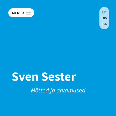
MENÜÜ
EST
ENG
RUS
Sven Sester
Mõtted ja arvamused