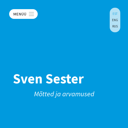
MENÜÜ
EST
ENG
RUS
Sven Sester
Mõtted ja arvamused