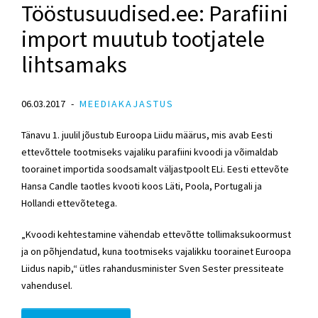
Tööstusuudised.ee: Parafiini
import muutub tootjatele
lihtsamaks
06.03.2017
MEEDIAKAJASTUS
Tänavu 1. juulil jõustub Euroopa Liidu määrus, mis avab Eesti
ettevõttele tootmiseks vajaliku parafiini kvoodi ja võimaldab
toorainet importida soodsamalt väljastpoolt ELi. Eesti ettevõte
Hansa Candle taotles kvooti koos Läti, Poola, Portugali ja
Hollandi ettevõtetega.
„Kvoodi kehtestamine vähendab ettevõtte tollimaksukoormust
ja on põhjendatud, kuna tootmiseks vajalikku toorainet Euroopa
Liidus napib,“ ütles rahandusminister Sven Sester pressiteate
vahendusel.