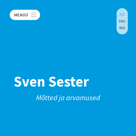
MENÜÜ
EST
ENG
RUS
Sven Sester
Mõtted ja arvamused