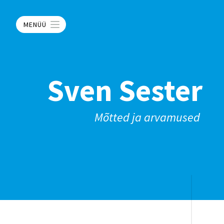
MENÜÜ
Sven Sester
Mõtted ja arvamused