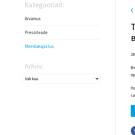
Kategooriad:
Arvamus
Pressiteade
Meediakajastus
28
Arhiiv:
Вч
пр
П
с