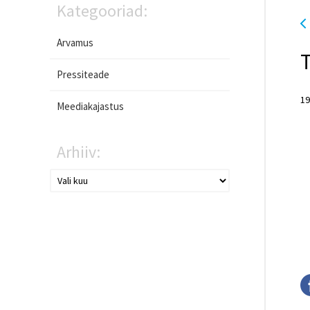
Kategooriad:
Arvamus
Pressiteade
19
Meediakajastus
Arhiiv: