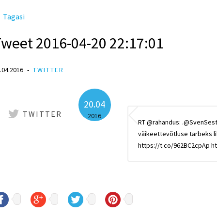
Tagasi
Tweet 2016-04-20 22:17:01
.04.2016
TWITTER
20.04
TWITTER
2016
RT @rahandus: .@SvenSester
väikeettevõtluse tarbeks l
https://t.co/962BC2cpAp h