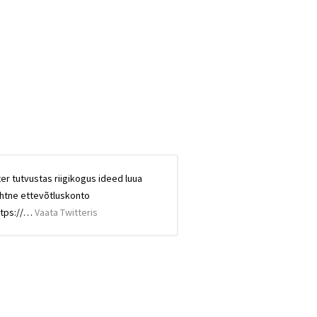
 tutvustas riigikogus ideed luua
ihtne ettevõtluskonto
ttps://…
Vaata Twitteris