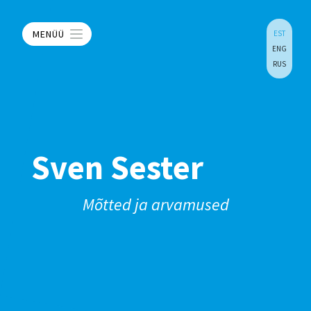
MENÜÜ
EST
ENG
RUS
Sven Sester
Mõtted ja arvamused