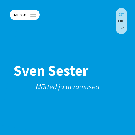
MENÜÜ
EST
ENG
RUS
Sven Sester
Mõtted ja arvamused