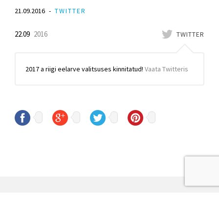
21.09.2016
TWITTER
22.09
2016
TWITTER
2017 a riigi eelarve valitsuses kinnitatud!
Vaata Twitteris
© Sven Sester
sven.sester@riigikogu.ee