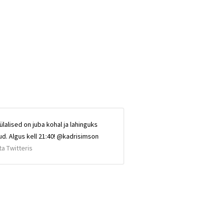
alised on juba kohal ja lahinguks
d. Algus kell 21:40! @kadrisimson
ta Twitteris