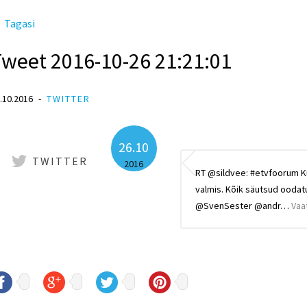
Tagasi
Tweet 2016-10-26 21:21:01
.10.2016
TWITTER
26.10
TWITTER
2016
RT @sildvee: #etvfoorum Kül
valmis. Kõik säutsud oodatu
@SvenSester @andr…
Vaa