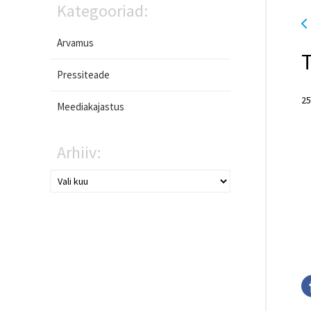
Kategooriad:
Arvamus
Pressiteade
25
Meediakajastus
Arhiiv: