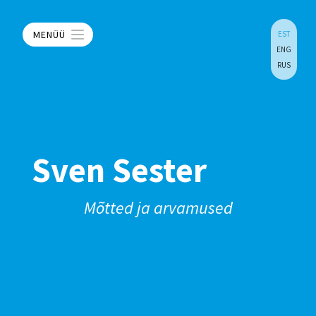
MENÜÜ
EST
ENG
RUS
Sven Sester
Mõtted ja arvamused