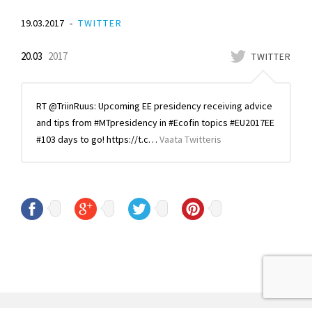
19.03.2017
TWITTER
20.03
2017
TWITTER
RT @TriinRuus: Upcoming EE presidency receiving advice
and tips from #MTpresidency in #Ecofin topics #EU2017EE
#103 days to go! https://t.c…
Vaata Twitteris