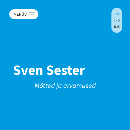
MENÜÜ
EST
ENG
RUS
Sven Sester
Mõtted ja arvamused