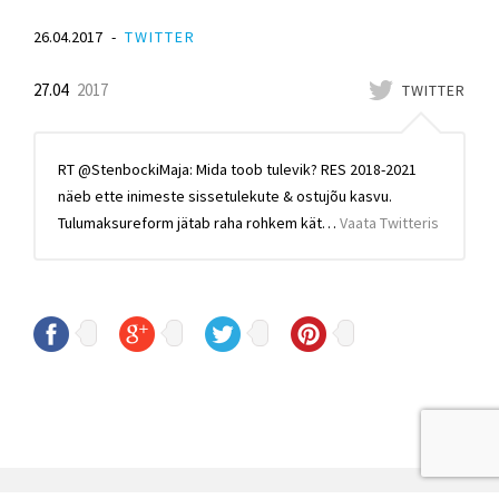
26.04.2017
TWITTER
27.04
2017
TWITTER
RT @StenbockiMaja: Mida toob tulevik? RES 2018-2021
näeb ette inimeste sissetulekute & ostujõu kasvu.
Tulumaksureform jätab raha rohkem kät…
Vaata Twitteris