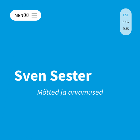
MENÜÜ
EST
ENG
RUS
Sven Sester
Mõtted ja arvamused