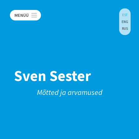
MENÜÜ
EST
ENG
RUS
Sven Sester
Mõtted ja arvamused