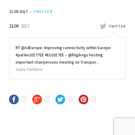
21.09.2017
TWITTER
22.09
2017
TWITTER
RT @A4Europe: Improving connectivity within Europe
#parleu20177EE #EU2017EE – @Riigikogu hosting
important chairpersons meeting on Transpor…
Vaata Twitteris