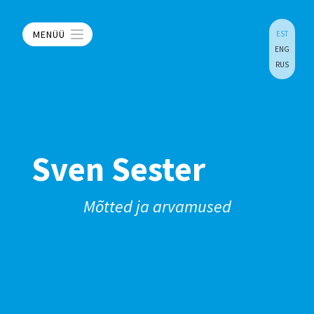
MENÜÜ
EST
ENG
RUS
Sven Sester
Mõtted ja arvamused