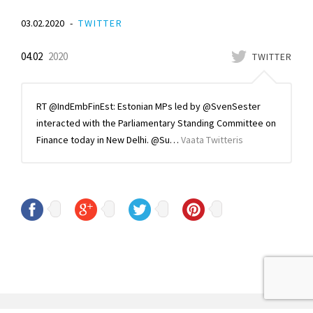
03.02.2020
TWITTER
04.02
2020
TWITTER
RT @IndEmbFinEst: Estonian MPs led by ⁦@SvenSester⁩
interacted with the Parliamentary Standing Committee on
Finance today in New Delhi. @Su…
Vaata Twitteris