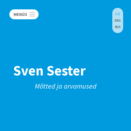
MENÜÜ
EST
ENG
RUS
Sven Sester
Mõtted ja arvamused