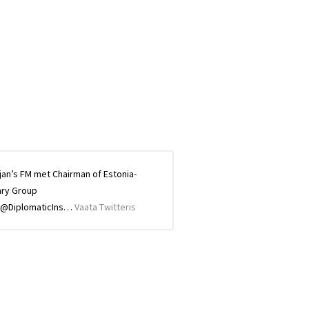
jan’s FM met Chairman of Estonia-
ary Group
ia @DiplomaticIns…
Vaata Twitteris