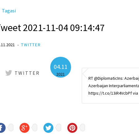
Tagasi
Tweet 2021-11-04 09:14:47
.11.2021
TWITTER
04.11
TWITTER
2021
RT @DiplomaticIns: Azerbai
Azerbaijan Interparliament
https://t.co/13iR4VcbPf v