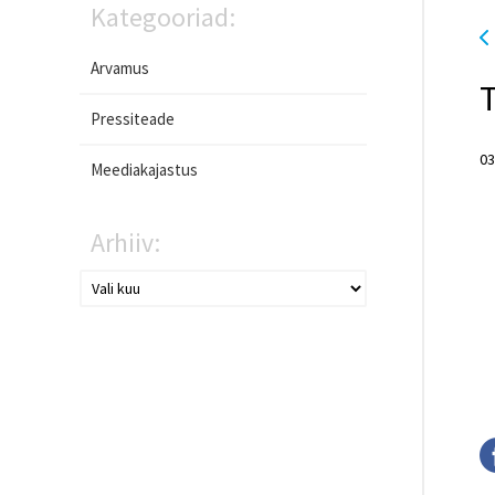
Kategooriad:
Arvamus
Pressiteade
03
Meediakajastus
Arhiiv: