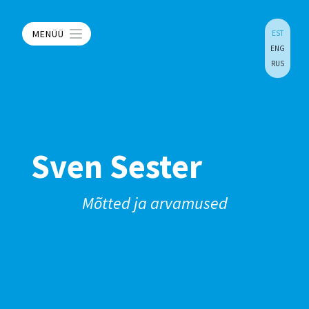
MENÜÜ
EST
ENG
RUS
Sven Sester
Mõtted ja arvamused