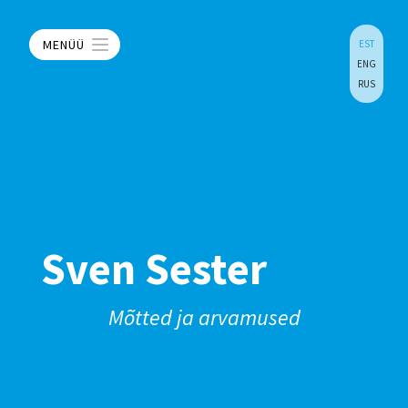
MENÜÜ
EST
ENG
RUS
Sven Sester
Mõtted ja arvamused