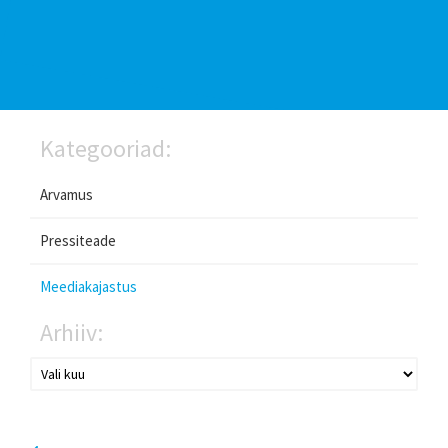
Kategooriad:
Arvamus
Pressiteade
Meediakajastus
Arhiiv: