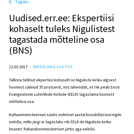
Tagasi
Uudised.err.ee: Ekspertiisi
kohaselt tuleks Nigulistest
tagastada mõtteline osa
(BNS)
12.03.2017
MEEDIAKAJASTUS
Tallinna tellitud ekpertiisi kohaselt on Niguliste kiriku algsest
hoonest säilinud 35 protsenti, mis tähendab, et riik peab Eesti
Evangeelsele Luterlikule Kirikule (EELK) tagastama hoonest
mõttelise osa.
Kultuuriministeerium saatis eelmisel aastal kooskõlastusringile
eelnõu, mille järgi ei tagastaks riik EELK-ile Niguliste kiriku
hoonet. Rahandusministeerium jättis aga eelnõu