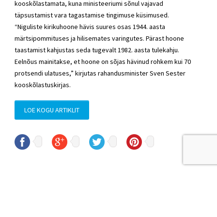
kooskõlastamata, kuna ministeeriumi sõnul vajavad
täpsustamist vara tagastamise tingimuse küsimused.
“Niguliste kirikuhoone hävis suures osas 1944. aasta
märtsipommituses ja hilisemates varingutes. Pärast hoone
taastamist kahjustas seda tugevalt 1982. aasta tulekahju.
Eelnõus mainitakse, et hoone on sõjas hävinud rohkem kui 70
protsendi ulatuses,” kirjutas rahandusminister Sven Sester
kooskõlastuskirjas.
LOE KOGU ARTIKLIT