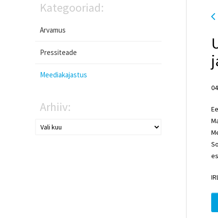
Kategooriad:
Arvamus
U
Pressiteade
j
Meediakajastus
04
Arhiiv:
Ee
Ma
Me
So
es
IR