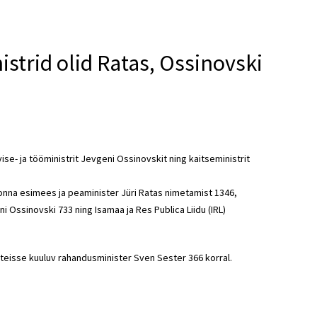
strid olid Ratas, Ossinovski
ise- ja tööministrit Jevgeni Ossinovskit ning kaitseministrit
nna esimees ja peaminister Jüri Ratas nimetamist 1346,
 Ossinovski 733 ning Isamaa ja Res Publica Liidu (IRL)
arteisse kuuluv rahandusminister Sven Sester 366 korral.