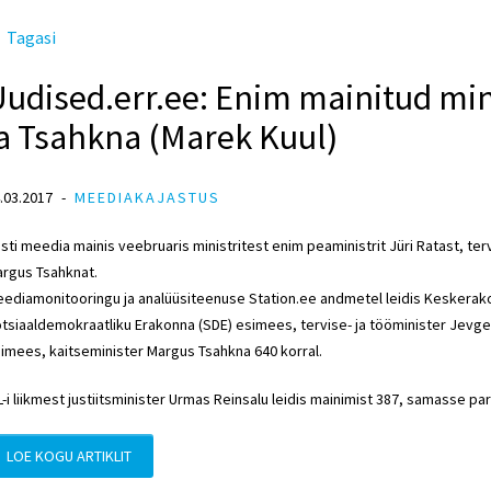
Tagasi
udised.err.ee: Enim mainitud mini
a Tsahkna (Marek Kuul)
.03.2017
MEEDIAKAJASTUS
sti meedia mainis veebruaris ministritest enim peaministrit Jüri Ratast, terv
rgus Tsahknat.
ediamonitooringu ja analüüsiteenuse Station.ee andmetel leidis Keskerako
tsiaaldemokraatliku Erakonna (SDE) esimees, tervise- ja tööminister Jevgeni
imees, kaitseminister Margus Tsahkna 640 korral.
L-i liikmest justiitsminister Urmas Reinsalu leidis mainimist 387, samasse p
LOE KOGU ARTIKLIT