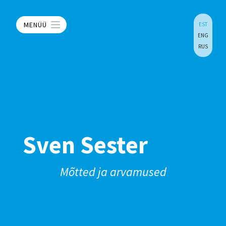
MENÜÜ
EST
ENG
RUS
Sven Sester
Mõtted ja arvamused