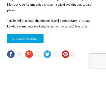
liikmest Aivo Adamsonist, siis tema siiski avaldust esitada ei
plaani.
“Mulle helistas ka [rahandusminister] Sven Sester ja kutsus
kandideerima, aga ma kahjuks ei ole huvitatud,” lausus ta.
LOE KOGU ARTIKLIT
© Sven Sester
sven.sester@riigikogu.ee