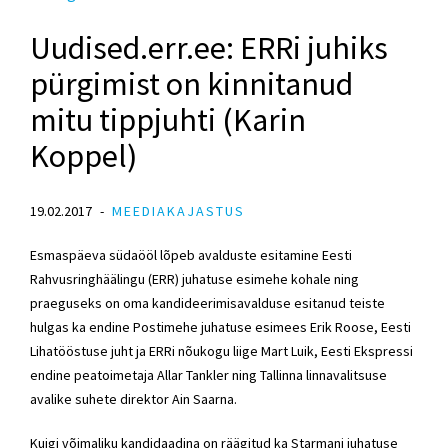
Uudised.err.ee: ERRi juhiks
pürgimist on kinnitanud
mitu tippjuhti (Karin
Koppel)
19.02.2017
MEEDIAKAJASTUS
Esmaspäeva südaööl lõpeb avalduste esitamine Eesti
Rahvusringhäälingu (ERR) juhatuse esimehe kohale ning
praeguseks on oma kandideerimisavalduse esitanud teiste
hulgas ka endine Postimehe juhatuse esimees Erik Roose, Eesti
Lihatööstuse juht ja ERRi nõukogu liige Mart Luik, Eesti Ekspressi
endine peatoimetaja Allar Tankler ning Tallinna linnavalitsuse
avalike suhete direktor Ain Saarna.
Kuigi võimaliku kandidaadina on räägitud ka Starmani juhatuse