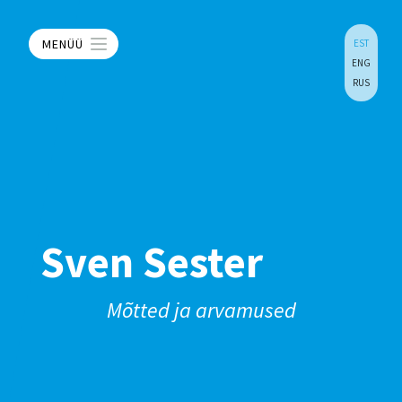
MENÜÜ
EST
ENG
RUS
Sven Sester
Mõtted ja arvamused