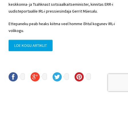
keskkonna- ja Tsahknast sotsiaalkaitseminister, kinnitas ERR-i
uudisteportaalile IRL-i pressiesindaja Gerrit Mäesalu.
Ettepaneku peab heaks kiitma veel homme õhtul kogunev IRL-i
volikogu.
LOE KOGU ARTIKLIT