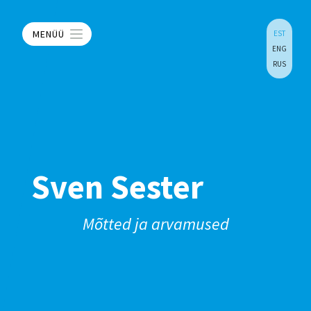
MENÜÜ
EST
ENG
RUS
Sven Sester
Mõtted ja arvamused