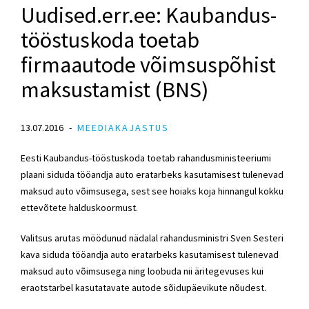
Uudised.err.ee: Kaubandus-
tööstuskoda toetab
firmaautode võimsuspõhist
maksustamist (BNS)
13.07.2016
MEEDIAKAJASTUS
Eesti Kaubandus-tööstuskoda toetab rahandusministeeriumi
plaani siduda tööandja auto eratarbeks kasutamisest tulenevad
maksud auto võimsusega, sest see hoiaks koja hinnangul kokku
ettevõtete halduskoormust.
Valitsus arutas möödunud nädalal rahandusministri Sven Sesteri
kava siduda tööandja auto eratarbeks kasutamisest tulenevad
maksud auto võimsusega ning loobuda nii äritegevuses kui
eraotstarbel kasutatavate autode sõidupäevikute nõudest.