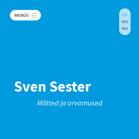
MENÜÜ
EST
ENG
RUS
Sven Sester
Mõtted ja arvamused