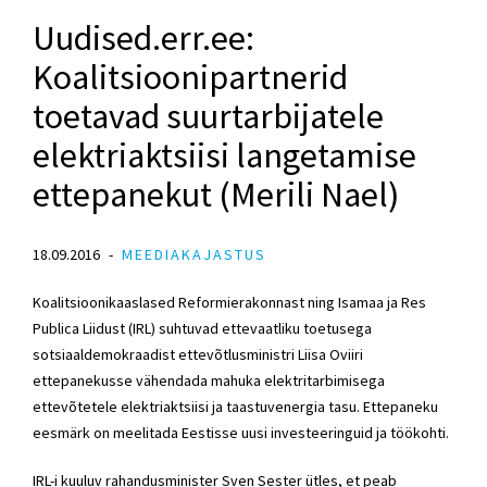
Uudised.err.ee:
Koalitsioonipartnerid
toetavad suurtarbijatele
elektriaktsiisi langetamise
ettepanekut (Merili Nael)
18.09.2016
MEEDIAKAJASTUS
Koalitsioonikaaslased Reformierakonnast ning Isamaa ja Res
Publica Liidust (IRL) suhtuvad ettevaatliku toetusega
sotsiaaldemokraadist ettevõtlusministri Liisa Oviiri
ettepanekusse vähendada mahuka elektritarbimisega
ettevõtetele elektriaktsiisi ja taastuvenergia tasu. Ettepaneku
eesmärk on meelitada Eestisse uusi investeeringuid ja töökohti.
IRL-i kuuluv rahandusminister Sven Sester ütles, et peab