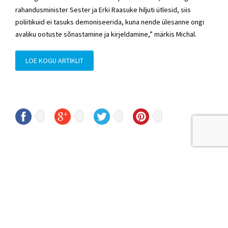
rahandusminister Sester ja Erki Raasuke hiljuti ütlesid, siis
poliitikuid ei tasuks demoniseerida, kuna nende ülesanne ongi
avaliku ootuste sõnastamine ja kirjeldamine,” märkis Michal.
LOE KOGU ARTIKLIT
© Sven Sester
sven.sester@riigikogu.ee