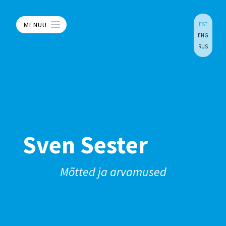
MENÜÜ
EST
ENG
RUS
Sven Sester
Mõtted ja arvamused