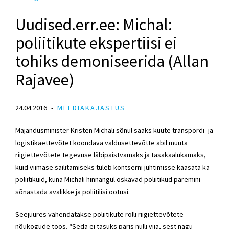
Uudised.err.ee: Michal:
poliitikute ekspertiisi ei
tohiks demoniseerida (Allan
Rajavee)
24.04.2016
MEEDIAKAJASTUS
Majandusminister Kristen Michali sõnul saaks kuute transpordi- ja
logistikaettevõtet koondava valdusettevõtte abil muuta
riigiettevõtete tegevuse läbipaistvamaks ja tasakaalukamaks,
kuid viimase säilitamiseks tuleb kontserni juhtimisse kaasata ka
poliitikuid, kuna Michali hinnangul oskavad poliitikud paremini
sõnastada avalikke ja poliitilisi ootusi.
Seejuures vähendatakse poliitikute rolli riigiettevõtete
nõukogude töös. “Seda ei tasuks päris nulli viia, sest nagu