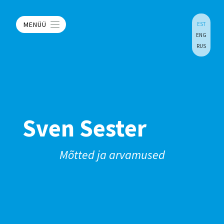
MENÜÜ
EST
ENG
RUS
Sven Sester
Mõtted ja arvamused