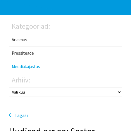
Kategooriad:
Arvamus
Pressiteade
Meediakajastus
Arhiiv:
Tagasi