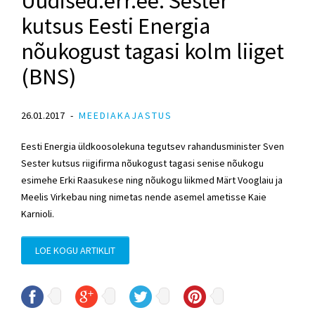
Uudised.err.ee: Sester
kutsus Eesti Energia
nõukogust tagasi kolm liiget
(BNS)
26.01.2017
MEEDIAKAJASTUS
Eesti Energia üldkoosolekuna tegutsev rahandusminister Sven
Sester kutsus riigifirma nõukogust tagasi senise nõukogu
esimehe Erki Raasukese ning nõukogu liikmed Märt Vooglaiu ja
Meelis Virkebau ning nimetas nende asemel ametisse Kaie
Karnioli.
LOE KOGU ARTIKLIT