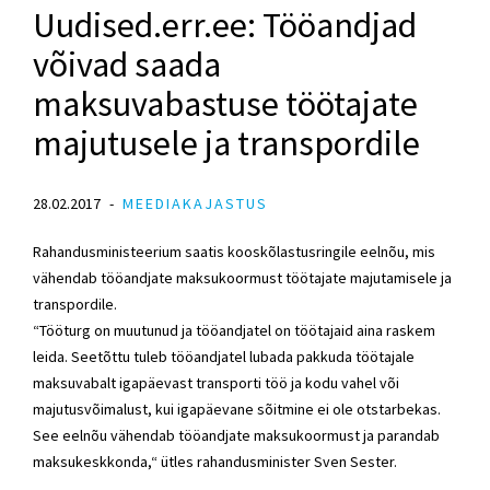
Uudised.err.ee: Tööandjad
võivad saada
maksuvabastuse töötajate
majutusele ja transpordile
28.02.2017
MEEDIAKAJASTUS
Rahandusministeerium saatis kooskõlastusringile eelnõu, mis
vähendab tööandjate maksukoormust töötajate majutamisele ja
transpordile.
“Tööturg on muutunud ja tööandjatel on töötajaid aina raskem
leida. Seetõttu tuleb tööandjatel lubada pakkuda töötajale
maksuvabalt igapäevast transporti töö ja kodu vahel või
majutusvõimalust, kui igapäevane sõitmine ei ole otstarbekas.
See eelnõu vähendab tööandjate maksukoormust ja parandab
maksukeskkonda,“ ütles rahandusminister Sven Sester.