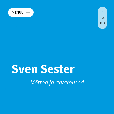
MENÜÜ
EST
ENG
RUS
Sven Sester
Mõtted ja arvamused