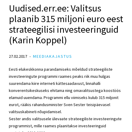
Uudised.err.ee: Valitsus
plaanib 315 miljoni euro eest
strateegilisi investeeringuid
(Karin Koppel)
27.02.2017
MEEDIAKAJASTUS
Eesti elukeskkonna parandamiseks mõeldud strateegiliste
investeeringute programmi raames peaks riik muu hulgas
suurendama kiire interneti kättesaadavust, linnahalli
konverentsikeskuseks ehitama ning omavalitsustega koostöös
elamuid uuendama. Programmi ellu viimiseks kulub 315 miljonit
eurot, rääkis rahandusminister Sven Sester teisipäevasel
valitsuskabineti nõupidamisel.
Sester andis valitsusele ülevaate strateegiliste investeeringute
programmist, mille raames plaanitakse investeeringuid