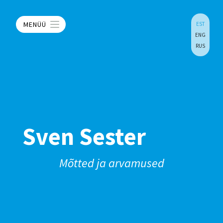
MENÜÜ
EST
ENG
RUS
Sven Sester
Mõtted ja arvamused