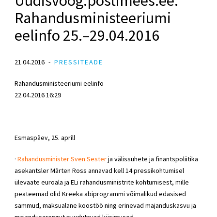
Uudisvoog.postimees.ee:
Rahandusministeeriumi
eelinfo 25.–29.04.2016
21.04.2016
PRESSITEADE
Rahandusministeeriumi eelinfo
22.04.2016 16:29
Esmaspäev, 25. aprill
·
Rahandusminister Sven Sester
ja välissuhete ja finantspoliitika
asekantsler Märten Ross annavad kell 14 pressikohtumisel
ülevaate euroala ja ELi rahandusministrite kohtumisest, mille
peateemad olid Kreeka abiprogrammi võimalikud edasised
sammud, maksualane koostöö ning erinevad majanduskasvu ja
majandusarengut puudutavad küsimused.