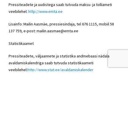
Pressiteadete ja uudistega saab tutvuda maksu- ja tolliameti
veebilehel:
http://www.emta.ee
Lisainfo: Mailin Aasmäe, pressiesindaja, tel 676 1115, mobiil 58
137 759, e-post: mailin.aasmae@emta.ee
Statistikaamet
Pressiteadete, väljaannete ja statistika andmebaasi nädala
avaldamiskalendriga saab tutvuda statistikaameti
veebilehel:
http://www.stat.ee/avaldamiskalender
Lisainfo: Anu Ots, kommunikatsioonijuht, tel 625 9296, e-post:
anu.ots@stat.ee
Armo Vask
Avalike suhete osakond
Rahandusministeerium
tel 611 3491 | 5666 8581