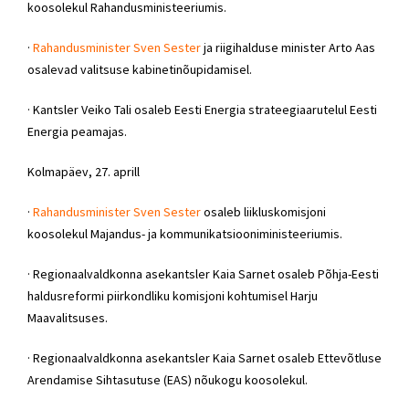
koosolekul Rahandusministeeriumis.
·
Rahandusminister Sven Sester
ja riigihalduse minister Arto Aas
osalevad valitsuse kabinetinõupidamisel.
· Kantsler Veiko Tali osaleb Eesti Energia strateegiaarutelul Eesti
Energia peamajas.
Kolmapäev, 27. aprill
·
Rahandusminister Sven Sester
osaleb liikluskomisjoni
koosolekul Majandus- ja kommunikatsiooniministeeriumis.
· Regionaalvaldkonna asekantsler Kaia Sarnet osaleb Põhja-Eesti
haldusreformi piirkondliku komisjoni kohtumisel Harju
Maavalitsuses.
· Regionaalvaldkonna asekantsler Kaia Sarnet osaleb Ettevõtluse
Arendamise Sihtasutuse (EAS) nõukogu koosolekul.