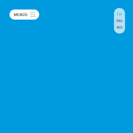
MENÜÜ
EST
ENG
RUS