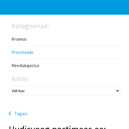
Kategooriad:
Arvamus
Pressiteade
Meediakajastus
Arhiiv:
Tagasi