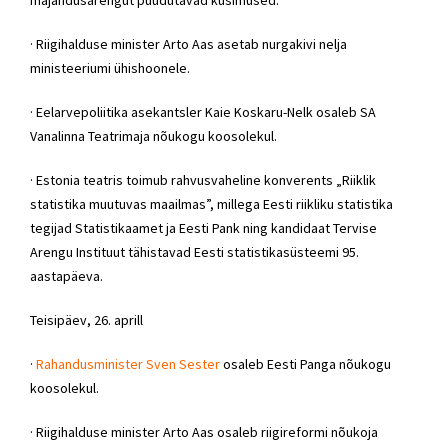
· Riigihalduse minister Arto Aas asetab nurgakivi nelja
ministeeriumi ühishoonele.
· Eelarvepoliitika asekantsler Kaie Koskaru-Nelk osaleb SA
Vanalinna Teatrimaja nõukogu koosolekul.
· Estonia teatris toimub rahvusvaheline konverents „Riiklik
statistika muutuvas maailmas”, millega Eesti riikliku statistika
tegijad Statistikaamet ja Eesti Pank ning kandidaat Tervise
Arengu Instituut tähistavad Eesti statistikasüsteemi 95.
aastapäeva.
Teisipäev, 26. aprill
·
Rahandusminister Sven Sester
osaleb Eesti Panga nõukogu
koosolekul.
· Riigihalduse minister Arto Aas osaleb riigireformi nõukoja