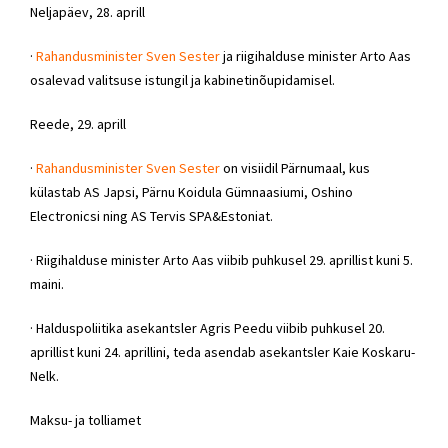
Neljapäev, 28. aprill
·
Rahandusminister Sven Sester
ja riigihalduse minister Arto Aas
osalevad valitsuse istungil ja kabinetinõupidamisel.
Reede, 29. aprill
·
Rahandusminister Sven Sester
on visiidil Pärnumaal, kus
külastab AS Japsi, Pärnu Koidula Gümnaasiumi, Oshino
Electronicsi ning AS Tervis SPA&Estoniat.
· Riigihalduse minister Arto Aas viibib puhkusel 29. aprillist kuni 5.
maini.
· Halduspoliitika asekantsler Agris Peedu viibib puhkusel 20.
aprillist kuni 24. aprillini, teda asendab asekantsler Kaie Koskaru-
Nelk.
Maksu- ja tolliamet