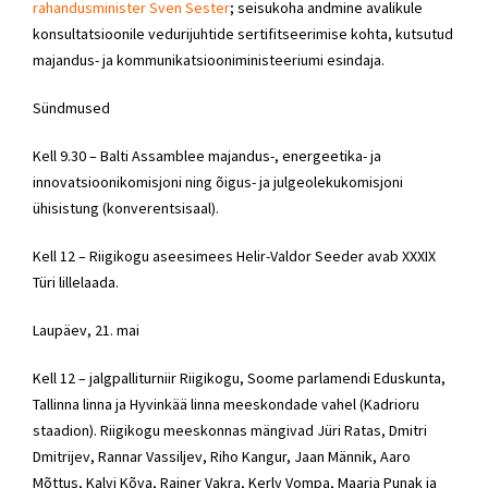
rahandusminister Sven Sester
; seisukoha andmine avalikule
konsultatsioonile vedurijuhtide sertifitseerimise kohta, kutsutud
majandus- ja kommunikatsiooniministeeriumi esindaja.
Sündmused
Kell 9.30 – Balti Assamblee majandus-, energeetika- ja
innovatsioonikomisjoni ning õigus- ja julgeolekukomisjoni
ühisistung (konverentsisaal).
Kell 12 – Riigikogu aseesimees Helir-Valdor Seeder avab XXXIX
Türi lillelaada.
Laupäev, 21. mai
Kell 12 – jalgpalliturniir Riigikogu, Soome parlamendi Eduskunta,
Tallinna linna ja Hyvinkää linna meeskondade vahel (Kadrioru
staadion). Riigikogu meeskonnas mängivad Jüri Ratas, Dmitri
Dmitrijev, Rannar Vassiljev, Riho Kangur, Jaan Männik, Aaro
Mõttus, Kalvi Kõva, Rainer Vakra, Kerly Vompa, Maarja Punak ja