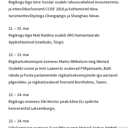
Riigikogu liige Imre Sooäär osaleb rahvusvahelisel investeerimis-
ja ettevõtlusfoorumil CCISF 2016 ja kohtumistel Hiina
turismiettevõtjatega Chongqingis ja Shanghais Hiinas.
21. – 25. mai
Riigikogu liige Mati Raidma osaleb ÜRO humanitaarabi
tippkohtumisel Istanbulis, Türgis.
22. – 23. mai
Riigikaitsekomisjoni esimees Marko Mihkelson ning liikmed
Oudekki Loone ja Ants Laaneots osalevad Põhjamaade, Balti
riikide ja Poola parlamentide riigikaitsekomisjonide iga-aastasel
julgeoleku- ja riigikaitsealasel foorumil Bornholmis, Taanis.
22. – 24. mai
Riigikogu esimees Eiki Nestor peab kõne ELi spiikrite
konverentsil Luksemburgis.
22. – 24. mai
Väliskomisjoni esimees Sven Mikser ning liikmed Andres Herkel,