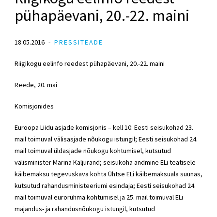
pühapäevani, 20.-22. maini
18.05.2016
PRESSITEADE
Riigikogu eelinfo reedest pühapäevani, 20.-22. maini
Reede, 20. mai
Komisjonides
Euroopa Liidu asjade komisjonis – kell 10: Eesti seisukohad 23.
mail toimuval välisasjade nõukogu istungil; Eesti seisukohad 24.
mail toimuval üldasjade nõukogu kohtumisel, kutsutud
välisminister Marina Kaljurand; seisukoha andmine ELi teatisele
käibemaksu tegevuskava kohta Ühtse ELi käibemaksuala suunas,
kutsutud rahandusministeeriumi esindaja; Eesti seisukohad 24.
mail toimuval eurorühma kohtumisel ja 25. mail toimuval ELi
majandus- ja rahandusnõukogu istungil, kutsutud