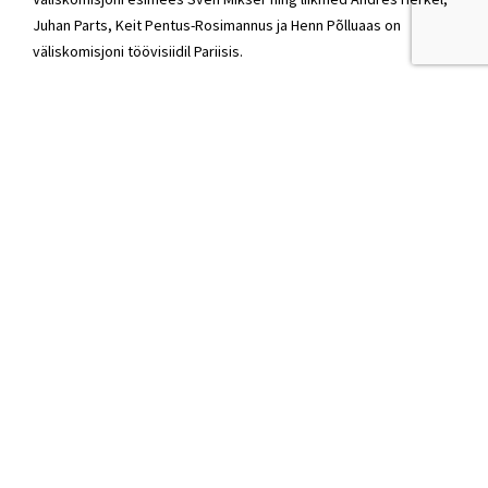
Juhan Parts, Keit Pentus-Rosimannus ja Henn Põlluaas on
väliskomisjoni töövisiidil Pariisis.
22. – 25. mai
Keskkonnakomisjoni esimees Rainer Vakra osaleb Eesti Metsa-
ja Puidutööstuse Liidu korraldataval puitarhitektuuri õppevisiidil
Londonis.
Riigikogu pressiteenistus
Marie Kukk
631 6456; 58 213 309
marie.kukk@riigikogu.ee
Päringud: press@riigikogu.ee