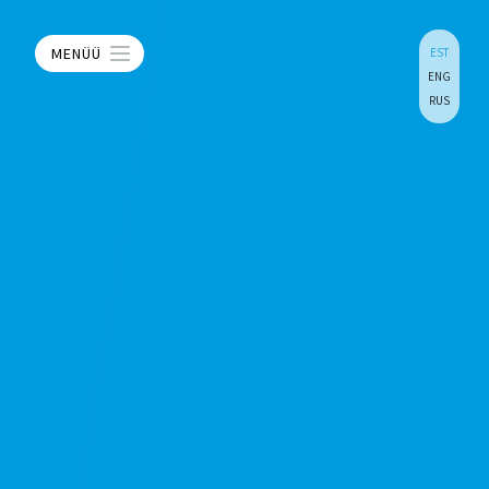
MENÜÜ
EST
ENG
RUS