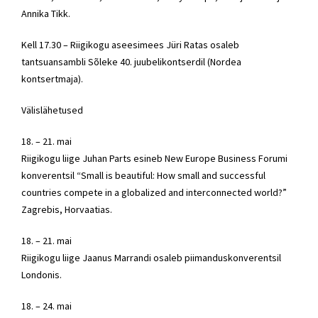
Annika Tikk.
Kell 17.30 – Riigikogu aseesimees Jüri Ratas osaleb
tantsuansambli Sõleke 40. juubelikontserdil (Nordea
kontsertmaja).
Välislähetused
18. – 21. mai
Riigikogu liige Juhan Parts esineb New Europe Business Forumi
konverentsil “Small is beautiful: How small and successful
countries compete in a globalized and interconnected world?”
Zagrebis, Horvaatias.
18. – 21. mai
Riigikogu liige Jaanus Marrandi osaleb piimanduskonverentsil
Londonis.
18. – 24. mai