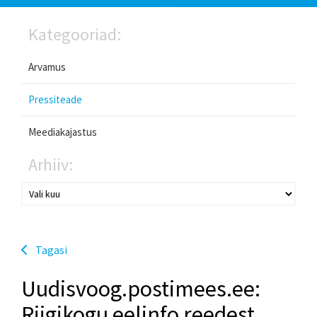
Kategooriad:
Arvamus
Pressiteade
Meediakajastus
Arhiiv:
Tagasi
Uudisvoog.postimees.ee:
Riigikogu eelinfo reedest