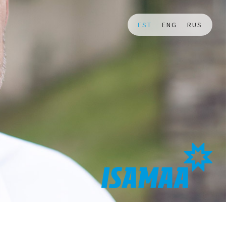
EST
ENG
RUS