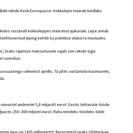
bi Balti riikide Kesk-Euroopasse. Kokkulepe määrab kindlaks
riikides vastavalt kokkuleppes määratud ajakavale. Lepe annab
ifitseeritud leping kehtib ka poliitilise olukorra muutudes.
suv, lisaks rajamise maksumusele vajab see riikide tuge
uri uuendusi.
uvusuuringu valmimist aprillis. Ta jättis vastamata küsimusele,
da.
viimastel andmetel 5,8 miljardit eurot. Eestis tehtavate tööde
ljuures 250–300 miljonit eurot. Raha nendeks töödeks tuleb
öpme laius on 1435 millimeetrit. Reisirongid peaks sõitma kuni