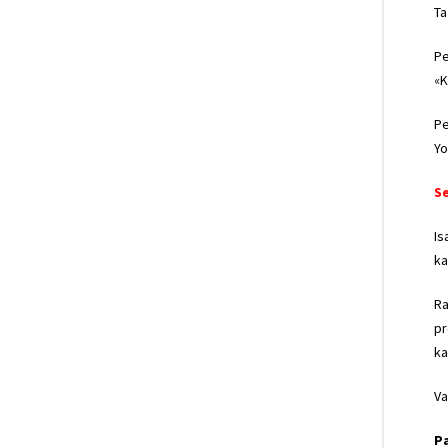
Ta
Pe
«K
Pe
Yo
S
Is
ka
Ra
pr
ka
Va
Pa