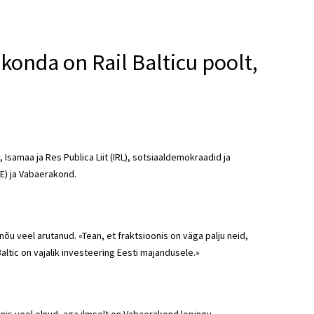
onda on Rail Balticu poolt,
samaa ja Res Publica Liit (IRL), sotsiaaldemokraadid ja
E) ja Vabaerakond.
u veel arutanud. «Tean, et fraktsioonis on väga palju neid,
Baltic on vajalik investeering Eesti majandusele.»