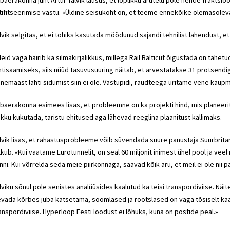
baerakonna juht Artur Talvik lausus, et lõplikku arutelu pole nende fraktsio
tifitseerimise vastu. «Üldine seisukoht on, et teeme ennekõike olemasolev
lvik selgitas, et ei tohiks kasutada möödunud sajandi tehnilist lahendust, 
eid väga häirib ka silmakirjalikkus, millega Rail Balticut õigustada on tahetu
htisaamiseks, siis nüüd tasuvusuuring näitab, et arvestatakse 31 protsend
nemaast lahti sidumist siin ei ole. Vastupidi, raudteega üritame vene kaup
baerakonna esimees lisas, et probleemne on ka projekti hind, mis planeerit
kku kukutada, taristu ehitused aga lähevad reeglina plaanitust kallimaks.
lvik lisas, et rahastusprobleeme võib süvendada suure panustaja Suurbritann
tkub. «Kui vaatame Eurotunnelit, on seal 60 miljonit inimest ühel pool ja ve
nni. Kui võrrelda seda meie piirkonnaga, saavad kõik aru, et meil ei ole nii p
lviku sõnul pole senistes analüüsides kaalutud ka teisi transpordiviise. Näi
vada kõrbes juba katsetama, soomlased ja rootslased on väga tõsiselt kaas
anspordiviise. Hyperloop Eesti loodust ei lõhuks, kuna on postide peal.»