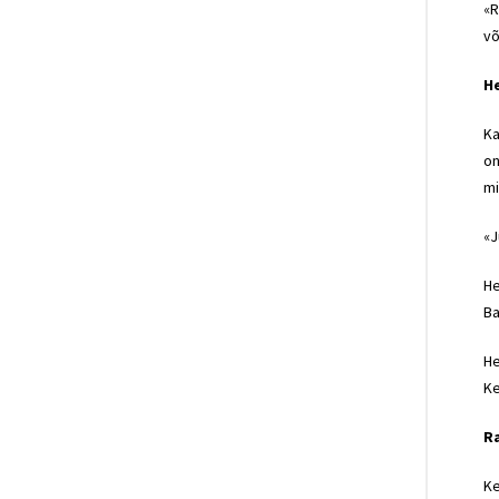
«R
võ
He
Ka
on
mi
«J
He
Ba
He
Ke
Ra
Ke