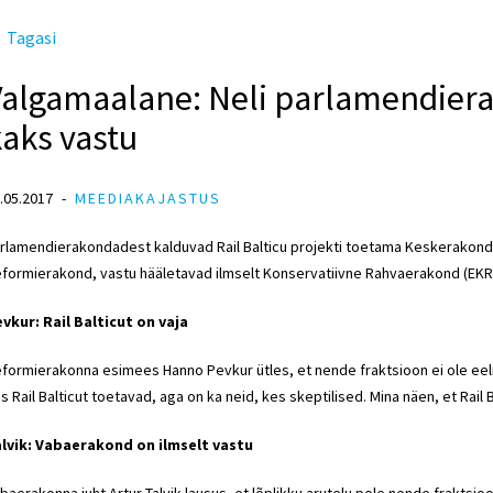
Tagasi
algamaalane: Neli parlamendierak
aks vastu
.05.2017
MEEDIAKAJASTUS
rlamendierakondadest kalduvad Rail Balticu projekti toetama Keskerakond, I
formierakond, vastu hääletavad ilmselt Konservatiivne Rahvaerakond (EKR
vkur: Rail Balticut on vaja
formierakonna esimees Hanno Pevkur ütles, et nende fraktsioon ei ole eelnõ
s Rail Balticut toetavad, aga on ka neid, kes skeptilised. Mina näen, et Rail 
lvik: Vabaerakond on ilmselt vastu