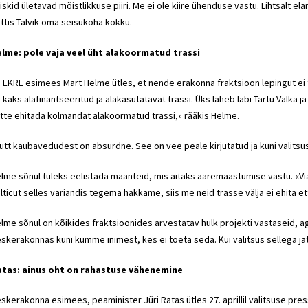
iskid ületavad mõistlikkuse piiri. Me ei ole kiire ühenduse vastu. Lihtsalt e
ttis Talvik oma seisukoha kokku.
lme: pole vaja veel üht alakoormatud trassi
 EKRE esimees Mart Helme ütles, et nende erakonna fraktsioon lepingut ei 
 kaks alafinantseeritud ja alakasutatavat trassi. Üks läheb läbi Tartu Valka j
tte ehitada kolmandat alakoormatud trassi,» rääkis Helme.
utt kaubavedudest on absurdne. See on vee peale kirjutatud ja kuni valitsus a
lme sõnul tuleks eelistada maanteid, mis aitaks ääremaastumise vastu. «Via Ba
lticut selles variandis tegema hakkame, siis me neid trasse välja ei ehita et
lme sõnul on kõikides fraktsioonides arvestatav hulk projekti vastaseid, aga 
skerakonnas kuni kümme inimest, kes ei toeta seda. Kui valitsus sellega jätka
tas: ainus oht on rahastuse vähenemine
skerakonna esimees, peaminister Jüri Ratas ütles 27. aprillil valitsuse pressi