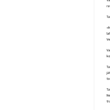
Va
ra
Ta
«M
la
Ve
Va
ko
Ta
jä
to
Ta
Ne
tr