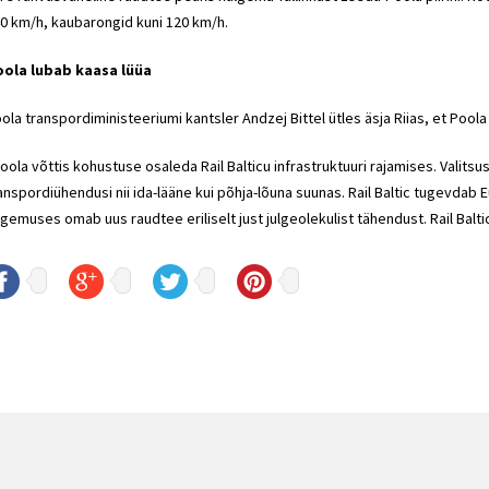
0 km/h, kaubarongid kuni 120 km/h.
ola lubab kaasa lüüa
ola transpordiministeeriumi kantsler Andzej Bittel ütles äsja Riias, et Poola
oola võttis kohustuse osaleda Rail Balticu infrastruktuuri rajamises. Valit
anspordiühendusi nii ida-lääne kui põhja-lõuna suunas. Rail Baltic tugevdab 
gemuses omab uus raudtee eriliselt just julgeolekulist tähendust. Rail Balti