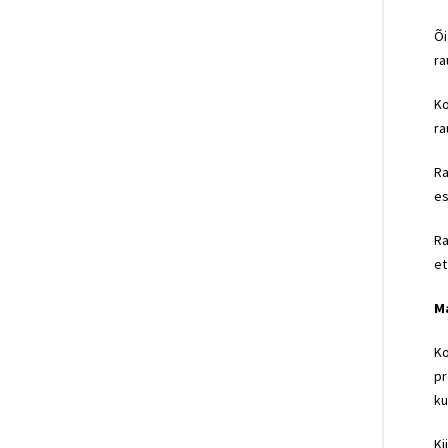
Õi
ra
Ko
ra
Ra
es
Ra
et
Ma
Ko
pr
ku
Ki