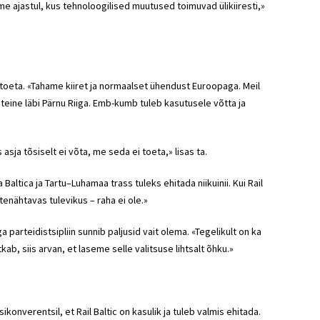
lame ajastul, kus tehnoloogilised muutused toimuvad ülikiiresti,»
toeta. «Tahame kiiret ja normaalset ühendust Euroopaga. Meil
a teine läbi Pärnu Riiga. Emb-kumb tuleb kasutusele võtta ja
sja tõsiselt ei võta, me seda ei toeta,» lisas ta.
ltica ja Tartu–Luhamaa trass tuleks ehitada niikuinii. Kui Rail
tenähtavas tulevikus – raha ei ole.»
parteidistsipliin sunnib paljusid vait olema. «Tegelikult on ka
b, siis arvan, et laseme selle valitsuse lihtsalt õhku.»
konverentsil, et Rail Baltic on kasulik ja tuleb valmis ehitada.