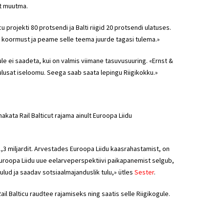
st muutma.
 projekti 80 protsendi ja Balti riigid 20 protsendi ulatuses.
oormust ja peame selle teema juurde tagasi tulema.»
gule ei saadeta, kui on valmis viimane tasuvusuuring. «Ernst &
ulusat iseloomu. Seega saab saata lepingu Riigikokku.»
akata Rail Balticut rajama ainult Euroopa Liidu
n 1,3 miljardit. Arvestades Euroopa Liidu kaasrahastamist, on
t Euroopa Liidu uue eelarveperspektiivi paikapanemist selgub,
lud ja saadav sotsiaalmajanduslik tulu,» ütles
Sester
.
u Rail Balticu raudtee rajamiseks ning saatis selle Riigikogule.