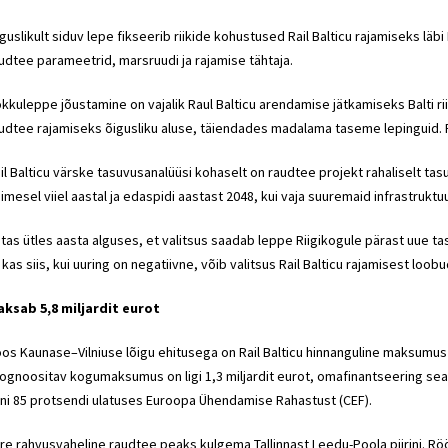
guslikult siduv lepe fikseerib riikide kohustused Rail Balticu rajamiseks lä
udtee parameetrid, marsruudi ja rajamise tähtaja.
kkuleppe jõustamine on vajalik Raul Balticu arendamise jätkamiseks Balti 
udtee rajamiseks õigusliku aluse, täiendades madalama taseme lepinguid. Rat
il Balticu värske tasuvusanalüüsi kohaselt on raudtee projekt rahaliselt ta
imesel viiel aastal ja edaspidi aastast 2048, kui vaja suuremaid infrastruktu
tas ütles aasta alguses, et valitsus saadab leppe Riigikogule pärast uue tas
 kas siis, kui uuring on negatiivne, võib valitsus Rail Balticu rajamisest loobu
ksab 5,8 miljardit eurot
os Kaunase–Vilniuse lõigu ehitusega on Rail Balticu hinnanguline maksumus 
ognoositav kogumaksumus on ligi 1,3 miljardit eurot, omafinantseering sea
ni 85 protsendi ulatuses Euroopa Ühendamise Rahastust (CEF).
ire rahvusvaheline raudtee peaks kulgema Tallinnast Leedu-Poola piirini. Rö