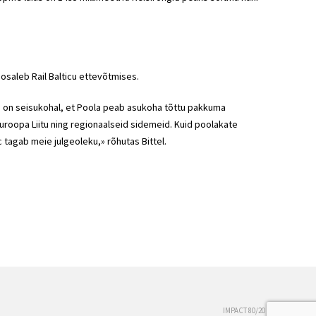
 osaleb Rail Balticu ettevõtmises.
sus on seisukohal, et Poola peab asukoha tõttu pakkuma
Euroopa Liitu ning regionaalseid sidemeid. Kuid poolakate
c tagab meie julgeoleku,» rõhutas Bittel.
IMPACT 80/20