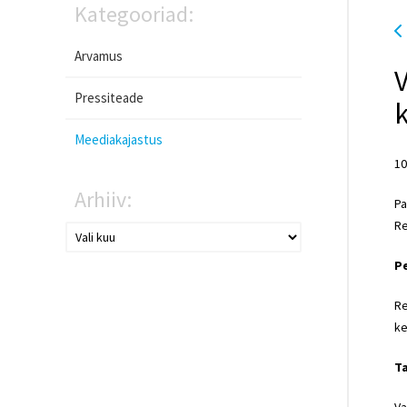
Kategooriad:
Arvamus
V
Pressiteade
k
Meediakajastus
10
Arhiiv:
Pa
Re
Pe
Re
ke
Ta