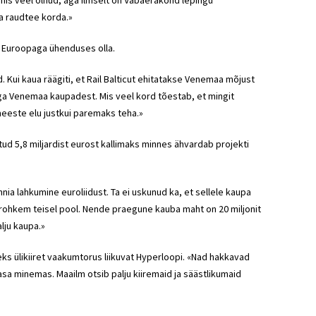
onis veel olnud, aga ilmselt on Vabaerakond lepingu
a raudtee korda.»
et Euroopaga ühenduses olla.
d. Kui kaua räägiti, et Rail Balticut ehitatakse Venemaa mõjust
iga Venemaa kaupadest. Mis veel kord tõestab, et mingit
meeste elu justkui paremaks teha.»
ud 5,8 miljardist eurost kallimaks minnes ähvardab projekti
ia lahkumine euroliidust. Ta ei uskunud ka, et sellele kaupa
el rohkem teisel pool. Nende praegune kauba maht on 20 miljonit
alju kaupa.»
teks ülikiiret vaakumtorus liikuvat Hyperloopi. «Nad hakkavad
a minemas. Maailm otsib palju kiiremaid ja säästlikumaid