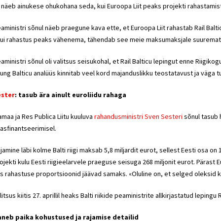
 näeb ainukese ohukohana seda, kui Euroopa Liit peaks projekti rahastami
aministri sõnul näeb praegune kava ette, et Euroopa Liit rahastab Rail Balticu
ui rahastus peaks vähenema, tähendab see meie maksumaksjale suuremat k
aministri sõnul oli valitsus seisukohal, et Rail Balticu lepingut enne Riigiko
ung Balticu analüüs kinnitab veel kord majanduslikku teostatavust ja väga t
ester
: tasub ära ainult euroliidu rahaga
amaa ja Res Publica Liitu kuuluva
rahandusministri Sven Sesteri
sõnul tasub h
asfinantseerimisel.
jamine läbi kolme Balti riigi maksab 5,8 miljardit eurot, sellest Eesti osa o
ojekti kulu Eesti riigieelarvele praeguse seisuga 268 miljonit eurot. Päras
s rahastuse proportsioonid jäävad samaks. «Oluline on, et selged oleksid ku
litsus kiitis 27. aprillil heaks Balti riikide peaministrite allkirjastatud leping
neb paika kohustused ja rajamise detailid