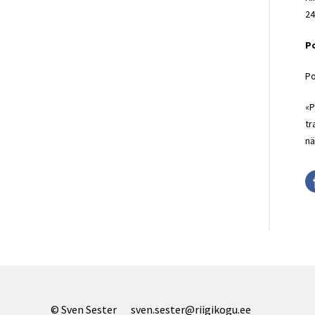
24
Po
Po
«P
tr
nä
© Sven Sester
sven.sester@riigikogu.ee