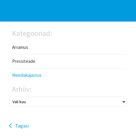
Kategooriad:
Arvamus
Pressiteade
Meediakajastus
Arhiiv:
Tagasi