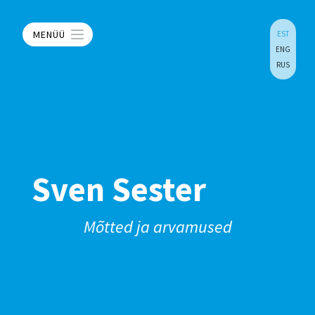
MENÜÜ
EST
ENG
RUS
Sven Sester
Mõtted ja arvamused