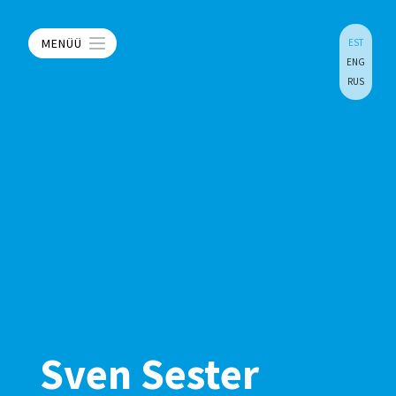
MENÜÜ
EST
ENG
RUS
Sven Sester