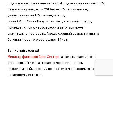
года и позже. Если ваше авто 2014 года — налог составит 90%
от полной суммы, если 2013-го — 80%, и так далее, с
уменьшением на 10% за каждый год.
Глава AMTEL Сулев Наруск считает, что такой подход
приведет к тому, что эстонский автопарк может
значительно постареть. А ведь средний возраст машин в
Эстонии и без того составляет 14 лет.
За чистый воздух!
Министр финансов Свен Сестер
также отмечает, что на
сегодняшний день автопарк в Эстонии — очень
неэкологичный, по этому показателю мы находимся на
последнем месте в ЕС.
По последним данным Организации экономического
сотрудничества и развития, выброс автомобилями
углекислого газа в Европейском союзе составляет в среднем
120 г/км. В Эстонии средний показатель выше — 141 г/км.