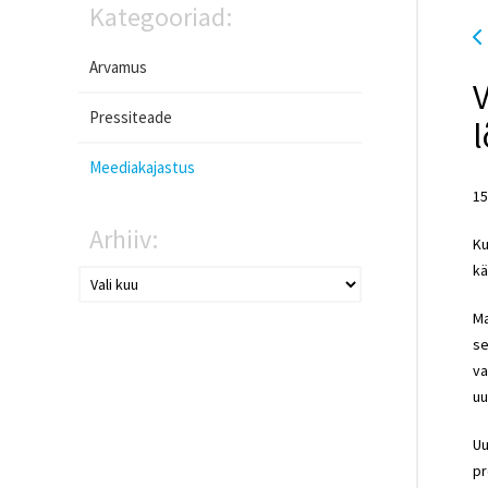
Kategooriad:
Arvamus
V
Pressiteade
Meediakajastus
15
Arhiiv:
Ku
kä
Ma
se
va
uu
Uu
pr