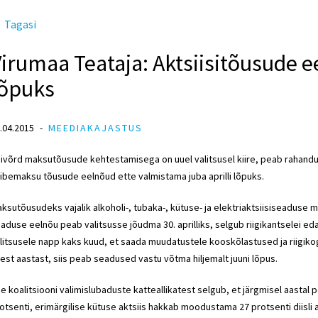
Tagasi
irumaa Teataja: Aktsiisitõusude e
lõpuks
.04.2015
MEEDIAKAJASTUS
ivõrd maksutõusude kehtestamisega on uuel valitsusel kiire, peab rahand
ibemaksu tõusude eelnõud ette valmistama juba aprilli lõpuks.
ksutõusudeks vajalik alkoholi-, tubaka-, kütuse- ja elektriaktsiisisead
aduse eelnõu peab valitsusse jõudma 30. aprilliks, selgub riigikantselei ed
litsusele napp kaks kuud, et saada muudatustele kooskõlastused ja riigik
est aastast, siis peab seadused vastu võtma hiljemalt juuni lõpus.
e koalitsiooni valimislubaduste katteallikatest selgub, et järgmisel aastal pe
otsenti, erimärgilise kütuse aktsiis hakkab moodustama 27 protsenti diisli 