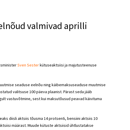
elnõud valmivad aprilli
usminister
Sven Sester
kütuseaktsiisi ja majutusteenuse
use muutmise seaduse eelnõu ning käibemaksuseaduse muutmise
astatud valitsuse 100 päeva plaanist. Pärast seda jääb
ogult vastuvõtmine, sest kui maksutõusud peavad käivituma
aks diisli aktsiis tõusma 14 protsenti, bensiini aktsiis 10
aktsiisi määrast. Muude kütuste aktsiisid ühtlustatakse