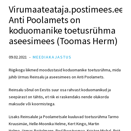
Virumaateataja.postimees.ee:
Anti Poolamets on
koduomanike toetusrühma
aseesimees (Toomas Herm)
09.02.2021
MEEDIAKAJASTUS
Riigikogu liikmed moodustasid koduomanike toetusrühma, mida
juhib
Urmas Reinsalu
ja aseesimees on Anti Poolamets.
Reinsalu sõnul on Eestis suur osa rahvast koduomanikud ja
seepärast on tähtis, et riik ei raskendaks nende olukorda
maksude või koormistega.
Lisaks Reinsalule ja Poolametsale kuuluvad toetusrühma
Tarmo
Kruusimäe
, Helle-Moonika Helme, Kert Kingo,
Martin
Helme
, Urmas Reitelmann, Paul Puustusmaa, Kristen Michal,
Priit