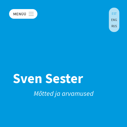
MENÜÜ
EST
ENG
RUS
Sven Sester
Mõtted ja arvamused