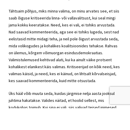
Tähtsaim põhjus, miks minna valima, on minu arvates see, et siis
saab õiguse kritiseerida linna- või vallavalitsust, kui seal mingi
jama kokku keeratakse. Need, kes ei vali, ei tohiks arvustada.
Nad saavad kommenteerida, aga see ei tohiks lugeda, sest nad
eelistasid mitte midagi teha, ja neil pole õigust arvustada seda,
mida volikogudes ja kohalikes koalitsioonides tehakse. Rahvas
on ülemus, kõrgem võimuorgan esindusdemokraatias.
Valimistulemused kehtivad alati, kui ka ainult väike protsent
kohalikest elanikest käis valimas. Kritiseerijad on kõik need, kes
valimas käisid, ja need, kes ei käinud, on lihtsalt kõrvalseisjad,
kes saavad kommenteerida, kuid mitte otsustada.
Üks hääl võib muuta seda, kuidas järgmise nelja aasta jooksul
juhtima hakatakse. Valides näitad, et hoolid sellest, mis
kodukohas toimub. Kui sina ei vali, siis valivad teised inimesed,
ning hirm, et valituks saab keegi, kes on nimekirjas eespool, on
mõttetu, kuna valitakse inimest, mitte nimekirja. See sõnum on
kõigile valimisealistele. Lõppude lõpuks tahame kõik, et