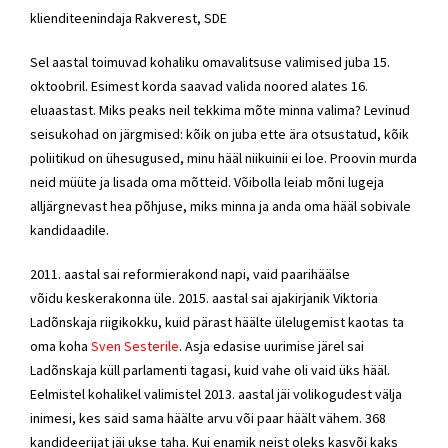
klienditeenindaja Rakverest, SDE
Sel aastal toimuvad kohaliku omavalitsuse valimised juba 15.
oktoobril. Esimest korda saavad valida noored alates 16.
eluaastast. Miks peaks neil tekkima mõte minna valima? Levinud
seisukohad on järgmised: kõik on juba ette ära otsustatud, kõik
poliitikud on ühesugused, minu hääl niikuinii ei loe. Proovin murda
neid müüte ja lisada oma mõtteid. Võibolla leiab mõni lugeja
alljärgnevast hea põhjuse, miks minna ja anda oma hääl sobivale
kandidaadile.
2011. aastal sai reformierakond napi, vaid paarihäälse
võidu keskerakonna üle. 2015. aastal sai ajakirjanik Viktoria
Ladõnskaja riigikokku, kuid pärast häälte ülelugemist kaotas ta
oma koha
Sven Sesterile
. Asja edasise uurimise järel sai
Ladõnskaja küll parlamenti tagasi, kuid vahe oli vaid üks hääl.
Eelmistel kohalikel valimistel 2013. aastal jäi volikogudest välja
inimesi, kes said sama häälte arvu või paar häält vähem. 368
kandideerijat jäi ukse taha. Kui enamik neist oleks kasvõi kaks