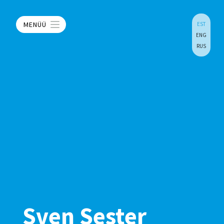
MENÜÜ
EST
ENG
RUS
Sven Sester