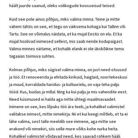
häält juurde saanud, oleks volikogude koosseisud teised.
Kuid see pole ainus põhjus, miks valima minna. Teine ja mitte
vähem tähtis on see, et tegu on väiksema kohaga kui Tallinn või
Tartu. See on võimalus näidata, et ka mujal Eestis on elu. Et ka
mujal hoolivad inimesed sellest, mis saab nende kodupaigast.
Valima minnes näitame, et kohalik elanik ei ole ükskõikne tema
tagaaias toimuva suhtes.
Kolmas põhjus, miks sügisel valima minna, on just need otsused
ja töö. Et renoveerida ja ehitada kirikuid, haiglaid, noortekeskusi
ja muud, korraldada haridus- ja kultuurielu, on vaja teha palju
tööd. Kus, kuidas ja millal. Ning ka kui palju ja mis vahendite eest.
Need küsimused ei halda aga mitte ühtegi maailmavaadet.
Inimene on see, kes lõpuks töö ära teeb, ja kohalikel valimistel
valitakse inimest, mitte nimekirja. Nii et kui keegi mõtleb, et ta ei
lähe valima, sest talle meeldib see inimene, aga mitte see
erakond või nimekiri, siis selle mure võiks kohe nurka heita.
Kohalikel valimistel võidavad need, kes saavad rohkem hääli.