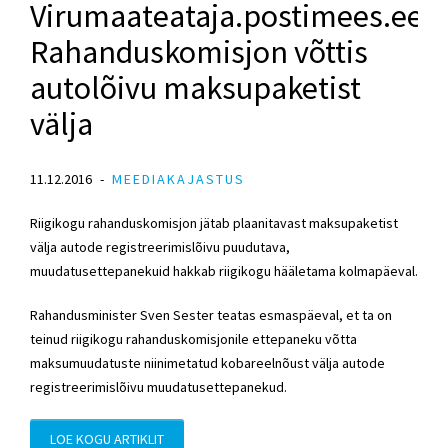
Virumaateataja.postimees.ee:
Rahanduskomisjon võttis
autolõivu maksupaketist
välja
11.12.2016
MEEDIAKAJASTUS
Riigikogu rahanduskomisjon jätab plaanitavast maksupaketist
välja autode registreerimislõivu puudutava,
muudatusettepanekuid hakkab riigikogu hääletama kolmapäeval.
Rahandusminister Sven Sester teatas esmaspäeval, et ta on
teinud riigikogu rahanduskomisjonile ettepaneku võtta
maksumuudatuste niinimetatud kobareelnõust välja autode
registreerimislõivu muudatusettepanekud.
LOE KOGU ARTIKLIT