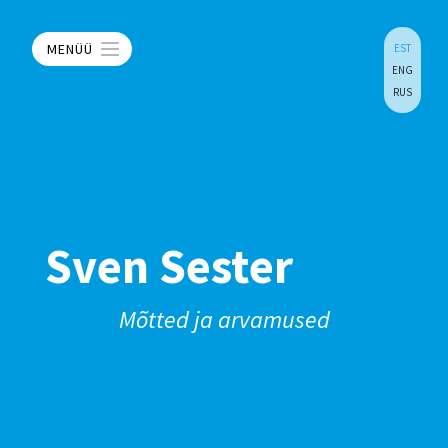
MENÜÜ
EST
ENG
RUS
Sven Sester
Mõtted ja arvamused