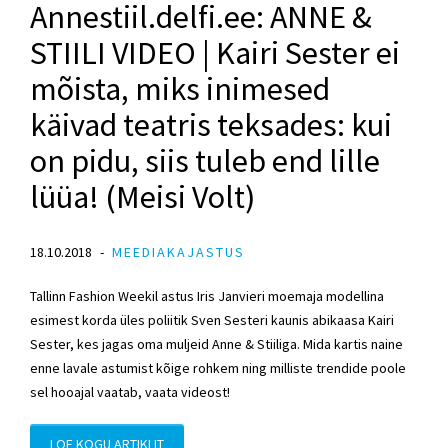
Annestiil.delfi.ee: ANNE &
STIILI VIDEO | Kairi Sester ei
mõista, miks inimesed
käivad teatris teksades: kui
on pidu, siis tuleb end lille
lüüa! (Meisi Volt)
18.10.2018
MEEDIAKAJASTUS
Tallinn Fashion Weekil astus Iris Janvieri moemaja modellina
esimest korda üles poliitik Sven Sesteri kaunis abikaasa Kairi
Sester, kes jagas oma muljeid Anne & Stiiliga. Mida kartis naine
enne lavale astumist kõige rohkem ning milliste trendide poole
sel hooajal vaatab, vaata videost!
LOE KOGU ARTIKLIT