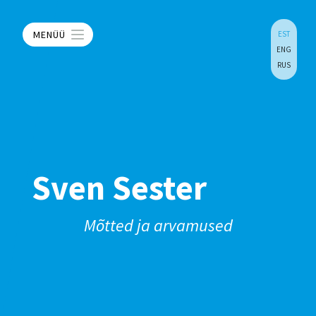
MENÜÜ
EST
ENG
RUS
Sven Sester
Mõtted ja arvamused