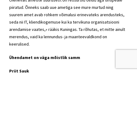
piiratud. Õnneks saab uue ametiga see mure murtud ning
suurem amet avab rohkem võimalusi erinevateks arendusteks,
seda nii IT, kliendikogemuse kui ka tervikuna organisatsiooni
arendamise vaates,» rääkis Kuningas. Ta rõhutas, et mitte ainult
merendus, vaid ka lennundus- ja maanteevaldkond on
keerulised.
Ühendamet on väga mõistlik samm
Priit Sauk
ametite ühendamise projektijuht
«Euroopa Liidus on üheksas riigis transpordiliikideülene
investeeringute kavandamine ja transpordivõrgustike haldamine
toodud kokku ühte asutusse, teiste seas Soomes ja Rootsis.
Liikuvusvajadusi ja -investeeringuid peab kavandama koos ja
nägema laiemalt.
Riigimehelik otsus võib tähendada, et maantee asemele tehakse