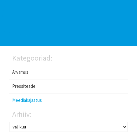
Kategooriad:
Arvamus
Pressiteade
Meediakajastus
Arhiiv: