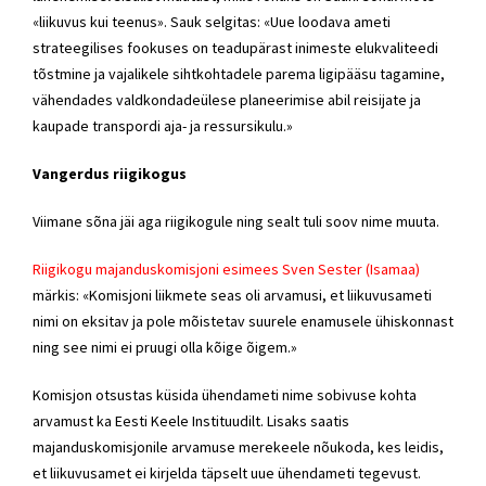
«liikuvus kui teenus». Sauk selgitas: «Uue loodava ameti
strateegilises fookuses on teadupärast inimeste elukvaliteedi
tõstmine ja vajalikele sihtkohtadele parema ligipääsu tagamine,
vähendades valdkondadeülese planeerimise abil reisijate ja
kaupade transpordi aja- ja ressursikulu.»
Vangerdus riigikogus
Viimane sõna jäi aga riigikogule ning sealt tuli soov nime muuta.
Riigikogu majanduskomisjoni esimees
Sven Sester
(Isamaa)
märkis: «Komisjoni liikmete seas oli arvamusi, et liikuvusameti
nimi on eksitav ja pole mõistetav suurele enamusele ühiskonnast
ning see nimi ei pruugi olla kõige õigem.»
Komisjon otsustas küsida ühendameti nime sobivuse kohta
arvamust ka Eesti Keele Instituudilt. Lisaks saatis
majanduskomisjonile arvamuse merekeele nõukoda, kes leidis,
et liikuvusamet ei kirjelda täpselt uue ühend­ameti tegevust.