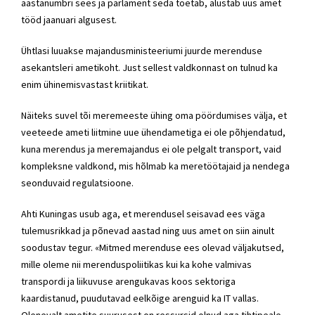
aastanumbri sees ja parlament seda toetab, alustab uus amet
tööd jaanuari algusest.
Ühtlasi luuakse majandusministeeriumi juurde merenduse
asekantsleri ametikoht. Just sellest valdkonnast on tulnud ka
enim ühinemisvastast kriitikat.
Näiteks suvel tõi meremeeste ühing oma pöördumises välja, et
veeteede ameti liitmine uue ühendametiga ei ole põhjendatud,
kuna merendus ja meremajandus ei ole pelgalt transport, vaid
kompleksne valdkond, mis hõlmab ka meretöötajaid ja nendega
seonduvaid regulatsioone.
Ahti Kuningas usub aga, et merendusel seisavad ees väga
tulemusrikkad ja põnevad aastad ning uus amet on siin ainult
soodustav tegur. «Mitmed merenduse ees olevad väljakutsed,
mille oleme nii merenduspoliitikas kui ka kohe valmivas
transpordi ja liikuvuse arengukavas koos sektoriga
kaardistanud, puudutavad eelkõige arenguid ka IT vallas.
Olenevalt ametite suurusest on ressursid olnud aga tihtipeale