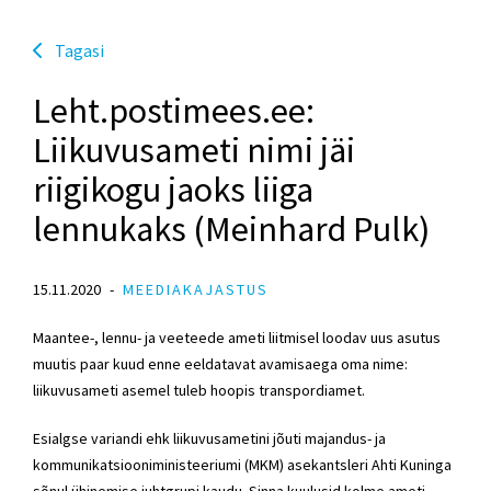
Tagasi
Leht.postimees.ee:
Liikuvusameti nimi jäi
riigikogu jaoks liiga
lennukaks (Meinhard Pulk)
15.11.2020
MEEDIAKAJASTUS
Maantee-, lennu- ja veeteede ameti liitmisel loodav uus asutus
muutis paar kuud enne eeldatavat avamisaega oma nime:
liikuvusameti asemel tuleb hoopis transpordiamet.
Esialgse variandi ehk liikuvus­ametini jõuti majandus- ja
kommunikatsiooniministeeriumi (MKM) asekantsleri Ahti ­Kuninga
sõnul ühinemise juhtgrupi ­kaudu. Sinna kuulusid kolme ameti