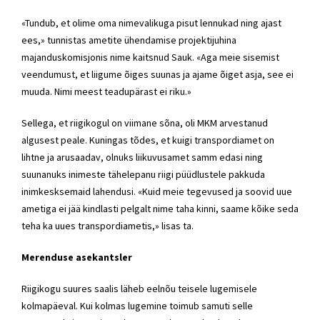
«Tundub, et olime oma nime­valikuga pisut lennukad ning ajast
ees,» tunnistas ametite ühendamise projektijuhina
majanduskomisjonis nime kaitsnud Sauk. «Aga meie sisemist
veendumust, et liigume õiges suunas ja ajame õiget asja, see ei
muuda. Nimi meest teadupärast ei riku.»
Sellega, et riigikogul on viimane sõna, oli MKM ­arvestanud
algusest peale. Kuningas tõdes, et kuigi transpordiamet on
lihtne ja arusaadav, olnuks liikuvusamet samm edasi ning
suunanuks inimeste tähelepanu riigi püüdlustele pakkuda
inimkesksemaid lahendusi. «Kuid meie tegevused ja soovid uue
ametiga ei jää kindlasti pelgalt nime taha kinni, saame kõike seda
teha ka uues transpordiametis,» lisas ta.
Merenduse asekantsler
Riigikogu suures saalis läheb eelnõu teisele lugemisele
kolmapäeval. Kui kolmas lugemine toimub samuti selle