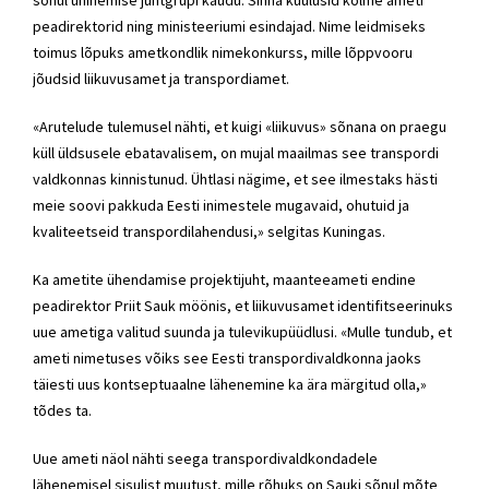
peadirektorid ning ministeeriumi esindajad. Nime leidmiseks
toimus lõpuks ametkondlik nimekonkurss, mille lõppvooru
jõudsid liikuvusamet ja transpordiamet.
«Arutelude tulemusel ­nähti, et kuigi «liikuvus» sõnana on praegu
küll üldsusele ebatavalisem, on mujal maailmas see transpordi
valdkonnas kinnistunud. Ühtlasi nägime, et see ilmestaks hästi
meie soovi pakkuda Eesti inimestele mugavaid, ohutuid ja
kvaliteetseid transpordilahendusi,» selgitas Kuningas.
Ka ametite ühendamise projektijuht, maanteeameti endine
peadirektor Priit Sauk möönis, et liikuvusamet identifitseerinuks
uue ametiga valitud suunda ja tulevikupüüdlusi. «Mulle tundub, et
ameti nimetuses võiks see Eesti transpordivaldkonna jaoks
täiesti uus kontseptuaalne lähenemine ka ära märgitud olla,»
tõdes ta.
Uue ameti näol nähti seega transpordivaldkondadele
lähenemisel sisulist muutust, mille rõhuks on Sauki sõnul mõte