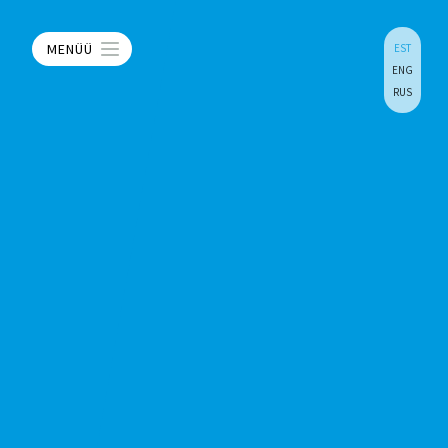
MENÜÜ
EST
ENG
RUS