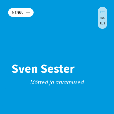
MENÜÜ
EST
ENG
RUS
Sven Sester
Mõtted ja arvamused