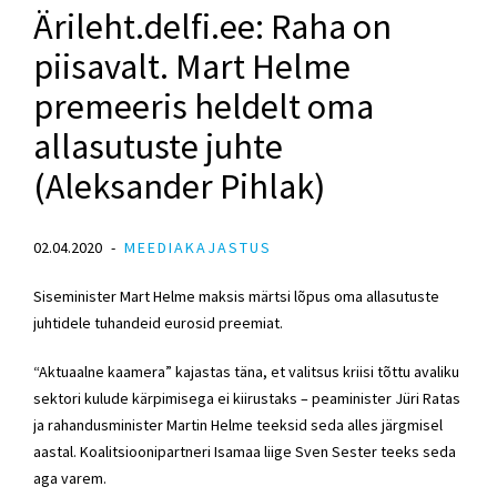
Ärileht.delfi.ee: Raha on
piisavalt. Mart Helme
premeeris heldelt oma
allasutuste juhte
(Aleksander Pihlak)
02.04.2020
MEEDIAKAJASTUS
Siseminister Mart Helme maksis märtsi lõpus oma allasutuste
juhtidele tuhandeid eurosid preemiat.
“Aktuaalne kaamera” kajastas täna, et valitsus kriisi tõttu avaliku
sektori kulude kärpimisega ei kiirustaks – peaminister Jüri Ratas
ja rahandusminister Martin Helme teeksid seda alles järgmisel
aastal. Koalitsioonipartneri Isamaa liige Sven Sester teeks seda
aga varem.