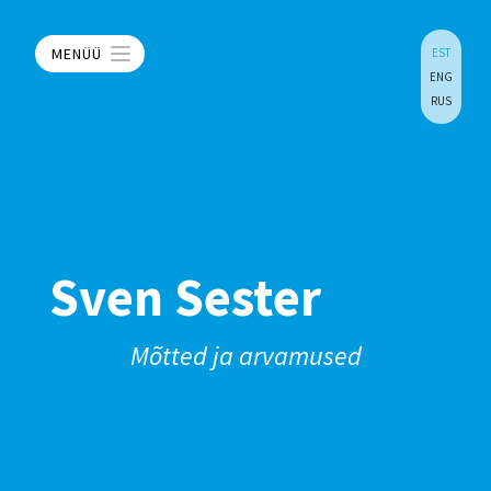
MENÜÜ
EST
ENG
RUS
Sven Sester
Mõtted ja arvamused