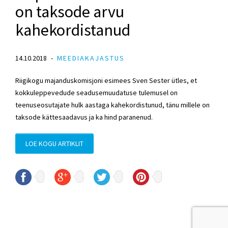
on taksode arvu
kahekordistanud
14.10.2018
MEEDIAKAJASTUS
Riigikogu majanduskomisjoni esimees Sven Sester ütles, et
kokkuleppevedude seadusemuudatuse tulemusel on
teenuseosutajate hulk aastaga kahekordistunud, tänu millele on
taksode kättesaadavus ja ka hind paranenud.
LOE KOGU ARTIKLIT