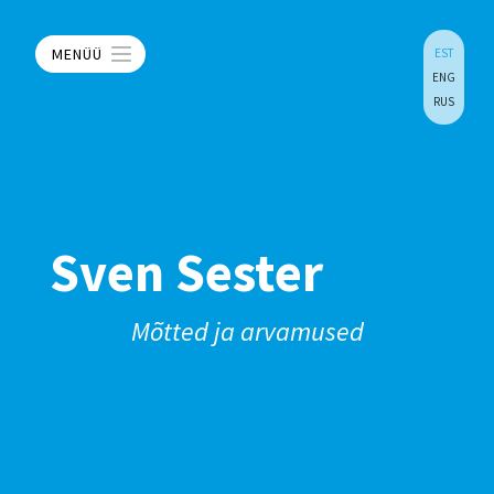
MENÜÜ
EST
ENG
RUS
Sven Sester
Mõtted ja arvamused