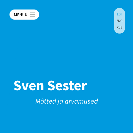
MENÜÜ
EST
ENG
RUS
Sven Sester
Mõtted ja arvamused