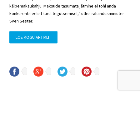
käibemaksukahju. Maksude tasumata jätmine ei tohi anda
konkurentsieelist turul tegutsemisel,“ ütles rahandusminister
Sven Sester.
LOE KOGU ARTIKLIT
© Sven Sester
sven.sester@riigikogu.ee