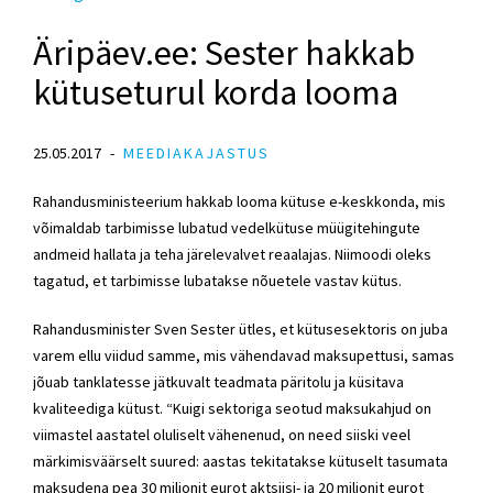
Äripäev.ee: Sester hakkab
kütuseturul korda looma
25.05.2017
MEEDIAKAJASTUS
Rahandusministeerium hakkab looma kütuse e-keskkonda, mis
võimaldab tarbimisse lubatud vedelkütuse müügitehingute
andmeid hallata ja teha järelevalvet reaalajas. Niimoodi oleks
tagatud, et tarbimisse lubatakse nõuetele vastav kütus.
Rahandusminister Sven Sester ütles, et kütusesektoris on juba
varem ellu viidud samme, mis vähendavad maksupettusi, samas
jõuab tanklatesse jätkuvalt teadmata päritolu ja küsitava
kvaliteediga kütust. “Kuigi sektoriga seotud maksukahjud on
viimastel aastatel oluliselt vähenenud, on need siiski veel
märkimisväärselt suured: aastas tekitatakse kütuselt tasumata
maksudena pea 30 miljonit eurot aktsiisi- ja 20 miljonit eurot