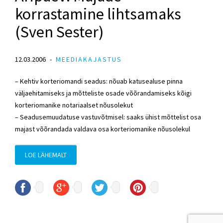
korrastamine lihtsamaks
(Sven Sester)
12.03.2006
MEEDIAKAJASTUS
– Kehtiv korteriomandi seadus: nõuab katusealuse pinna
väljaehitamiseks ja mõtteliste osade võõrandamiseks kõigi
korteriomanike notariaalset nõusolekut
– Seadusemuudatuse vastuvõtmisel: saaks ühist mõttelist osa
majast võõrandada valdava osa korteriomanike nõusolekul
LOE LÄHEMALT