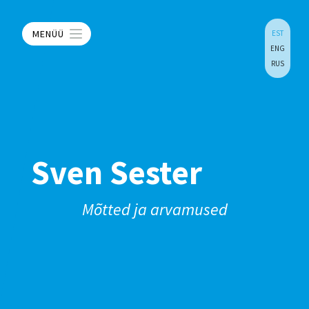
MENÜÜ
EST
ENG
RUS
Sven Sester
Mõtted ja arvamused