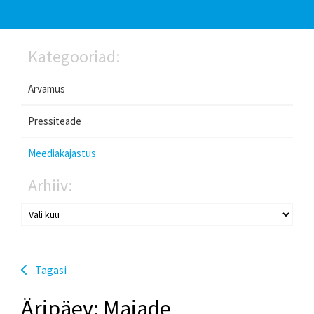
Kategooriad:
Arvamus
Pressiteade
Meediakajastus
Arhiiv:
Tagasi
Äripäev: Majade