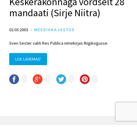
Keskerakonnaga võrdselt 28
mandaati (Sirje Niitra)
02.03.2003
MEEDIAKAJASTUS
Sven Sester valiti Res Publica nimekirjas Riigikogusse.
LOE LÄHEMALT
© Sven Sester
sven.sester@riigikogu.ee