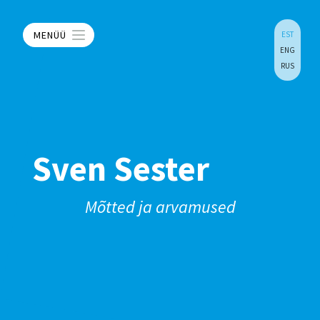
MENÜÜ
EST
ENG
RUS
Sven Sester
Mõtted ja arvamused