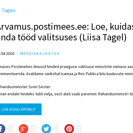
Tagasi
rvamus.postimees.ee: Loe, kuidas
nda tööd valitsuses (Liisa Tagel)
.04.2016
MEEDIAKAJASTUS
nases Postimehes ilmusid hinded praeguse valitsuse ministrite viimase aast
mmenteerida. Avaldame siinkohal Isamaa ja Res Publica liitu kuuluvate minis
handusminister Sven Sester.
nan endale hindeks tubli nelja, sest alati saab paremini. Rahandusministri
LOE KOGU ARTIKLIT