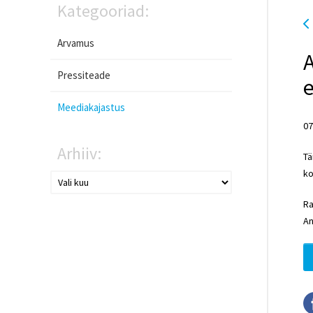
Kategooriad:
Arvamus
A
Pressiteade
e
Meediakajastus
07
Arhiiv:
Tä
ko
Ra
An