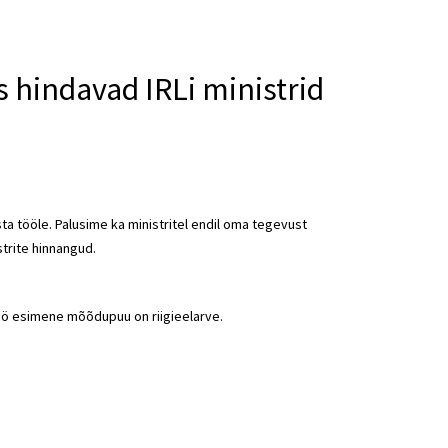
 hindavad IRLi ministrid
a tööle. Palusime ka ministritel endil oma tegevust
trite hinnangud.
 töö esimene mõõdupuu on riigieelarve.