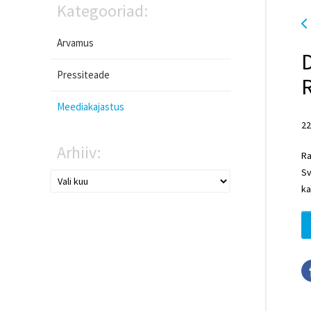
Kategooriad:
Arvamus
D
Pressiteade
R
Meediakajastus
22
Arhiiv:
Ra
Sv
ka