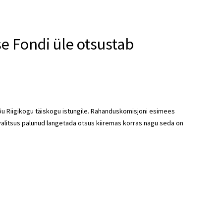
se Fondi üle otsustab
u Riigikogu täiskogu istungile. Rahanduskomisjoni esimees
valitsus palunud langetada otsus kiiremas korras nagu seda on