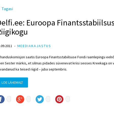
Tagasi
elfi.ee: Euroopa Finantsstabiilsu
iigikogu
.09.2011
MEEDIAKAJASTUS
handuskomisjon saatis Euroopa Finantsstabiilsuse Fondi raamlepingu eelnõ
en Sester märkis, et silmas pidades süvenevat kriisi seoses Kreekaga on 
vandanud ka teised riigid – juba septembris.
LOE LÄHEMALT