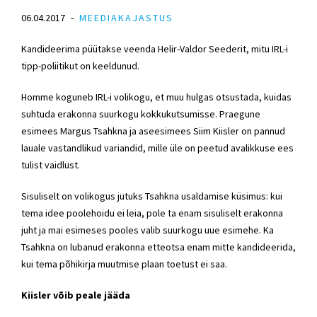
06.04.2017
MEEDIAKAJASTUS
Kandideerima püütakse veenda Helir-Valdor Seederit, mitu IRL-i
tipp-poliitikut on keeldunud.
Homme koguneb IRL-i volikogu, et muu hulgas otsustada, kuidas
suhtuda erakonna suurkogu kokkukutsumisse. Praegune
esimees Margus Tsahkna ja aseesimees Siim Kiisler on pannud
lauale vastandlikud variandid, mille üle on peetud avalikkuse ees
tulist vaidlust.
Sisuliselt on volikogus jutuks Tsahkna usaldamise küsimus: kui
tema idee poolehoidu ei leia, pole ta enam sisuliselt erakonna
juht ja mai esimeses pooles valib suurkogu uue esimehe. Ka
Tsahkna on lubanud erakonna etteotsa enam mitte kandideerida,
kui tema põhikirja muutmise plaan toetust ei saa.
Kiisler võib peale jääda