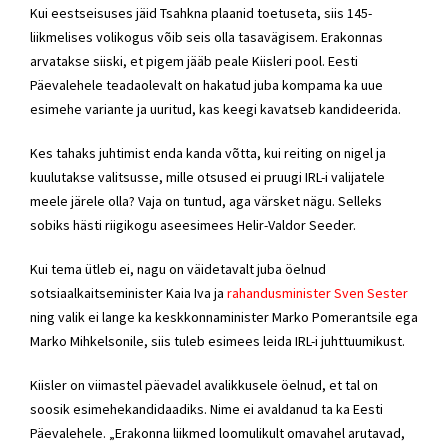
Kui eestseisuses jäid Tsahkna plaanid toetuseta, siis 145-
liikmelises volikogus võib seis olla tasavägisem. Erakonnas
arvatakse siiski, et pigem jääb peale Kiisleri pool. Eesti
Päevalehele teadaolevalt on hakatud juba kompama ka uue
esimehe variante ja uuritud, kas keegi kavatseb kandideerida.
Kes tahaks juhtimist enda kanda võtta, kui reiting on nigel ja
kuulutakse valitsusse, mille otsused ei pruugi IRL-i valijatele
meele järele olla? Vaja on tuntud, aga värsket nägu. Selleks
sobiks hästi riigikogu aseesimees Helir-Valdor Seeder.
Kui tema ütleb ei, nagu on väidetavalt juba öelnud
sotsiaalkaitseminister Kaia Iva ja
rahandusminister Sven Sester
ning valik ei lange ka keskkonnaminister Marko Pomerantsile ega
Marko Mihkelsonile, siis tuleb esimees leida IRL-i juhttuumikust.
Kiisler on viimastel päevadel avalikkusele öelnud, et tal on
soosik esimehekandidaadiks. Nime ei avaldanud ta ka Eesti
Päevalehele. „Erakonna liikmed loomulikult omavahel arutavad,