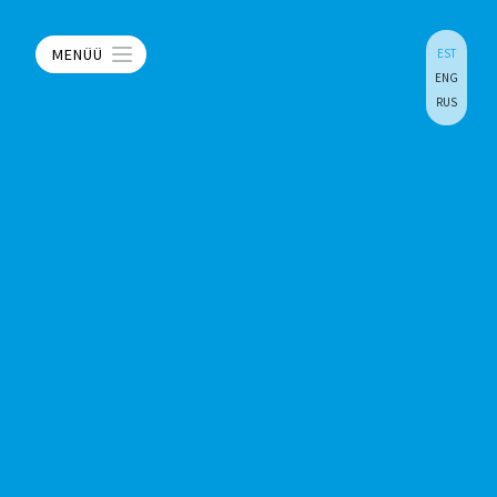
MENÜÜ
EST
ENG
RUS