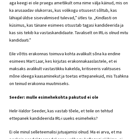
aga keegi ei ole praegu ametlikult oma nime välja käinud, mis on
ka arusaadav olukorras, kus volikogu otsusest sõltub, kas
lähiajal üldse sisevalimised tulevad,” ütles ta. „Kindlasti on
küsimus, kas tänane esimees otsustab tagasi kandideerida ja
kas siis tekib ka vastaskandidaate. Tavaliselt on IRL-is olnud mitu
kandidaati.”
Eile võttis erakonnas toimuva kohta avalikult sõna ka endine
esimees Mart Laar, kes kirjutas erakonnakaaslastele, et ei
maksaks avalikult vastastikku kakelda, kritiseeris valitsuses
mõne ideega kaasaminekut ja toetas ettepanekuid, mis Tsahkna
on teinud erakonna muutmiseks.
Seeder: mulle esimehekohta pakutud ei ole
Helir-Valdor Seeder, kas vastab tõele, et teile on tehtud
ettepanek kandideerida IRL-i uueks esimeheks?
Ei ole minul selleteemalisi jutuajamisi olnud. Ma ei arva, et ma