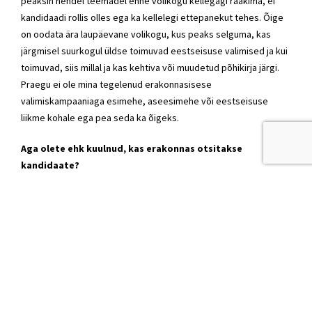
peaksin nendel teemadel enne volikogu kellegagi rääkima, ei
kandidaadi rollis olles ega ka kellelegi ettepanekut tehes. Õige
on oodata ära laupäevane volikogu, kus peaks selguma, kas
järgmisel suurkogul üldse toimuvad eestseisuse valimised ja kui
toimuvad, siis millal ja kas kehtiva või muudetud põhikirja järgi.
Praegu ei ole mina tegelenud erakonnasisese
valimiskampaaniaga esimehe, aseesimehe või eestseisuse
liikme kohale ega pea seda ka õigeks.
Aga olete ehk kuulnud, kas erakonnas otsitakse
kandidaate?
Ei ole erakonnas sellest kellegagi rääkinud ega sellel pinnal
midagi kuulnud, aga küll ma loen lehest kogu aeg, et keegi
räägib kellegagi läbi ja kellelgi on kuskil kandidaadid.
Seega ei ole keegi selle jutuga teie juurde tulnud?
Ei ole.