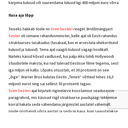
kärpima kulusid või suurendama tulusid ligi 400 miljoni euro võrra.
Ilusa aja lõpp
Teiseks hakkab tööle nn
Sven Sesteri
reegel. Bridžimängijast
Sester
oli viimane
rahandusminister
, kelle ajal oli Eesti rahandus
struktuurses tasakaalus (tasakaal, kus ei arvestata ühekordseid
kulusid ja tulusid). Tema ajal vaagiti kulusid vägagi hoolikalt.
Näiteks käisid kõvad vaidlused, kui palju ikka tohib Hollywoodi
stuudiotele maksta, kui nad tulevad Eestisse filme tegema, sest
iga miljon oli kallis. Lõpuks otsustati, et 30 protsenti on see
„õige“. Warner Bros kulutas Eestis „Teneti“ võtteid tehes 16,5
miljonit eurot ning sai sellest 30 protsenti tagasi.
Sven Sesteri
ajal kirjutati riigieelarve koostamise seadusesse
paragrahvid, mis käsivad riigil struktuurse puudujäägi tekkimise
korral hakata seda vähendama järgmistel aastatel vähemalt
poole protsendi võrra aastas ja seda nii kaua, kuni saavutatakse
tasakaal.
Laenude najal elamine ei ole Eesti riigile iseenesest mitte midagi