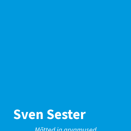
Sven Sester
Mõtted ja arvamused