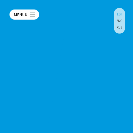
MENÜÜ
EST
ENG
RUS