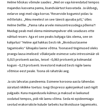
Helme
hõiskas võimule saades: „Meil on vaja kiirendatud tempos
majandus kasvama panna, lisandväärtust kasvatada. Ja üldsegi,
eelarve ongi meil väga korras.“Reservide kogumist pidas ta
mõttetuks. „Minu meelest on see täiesti ajuvaba jutt,“ ütles
Helme Delfile. „Panna raha arvele miinusintressidega põlema?!
Muidugi peab meil olema miinimumpuhver ehk seaduses ette
nähtud reserv. Aga et see peaks kuhjaga täis olema, see on
kahjurlus! “Helme ajal hakkas Eesti riik „likviidsustaseme
tagamiseks“ lühiajalisi laene võtma. Toonased tingimused oleks
praegu lausa imelised: võlakirjade esimese satsi intressimäär oli
0,015 protsenti aastas, teisel –0,063 protsenti ja kolmandal
koguni –0,19 protsenti. Investorid maksid Eesti riigile laenu
võtmise eest peale. Toona oli rahatrüki aeg.
Ja siis lahvatas pandeemia. Esimene koroona-aasta tähendas
üüratuid riiklikke toetusi. Isegi Ekspressi ajakirjanikud said riigilt
palgaabi. Kuna majanduselu külmus ja maksud ei laekunud
oodatud tempos, pidi riik laenu võtma. Seda nii epideemiaga
seotud erakorraliste kulude tarbeks kui likviidsuse tagamiseks.