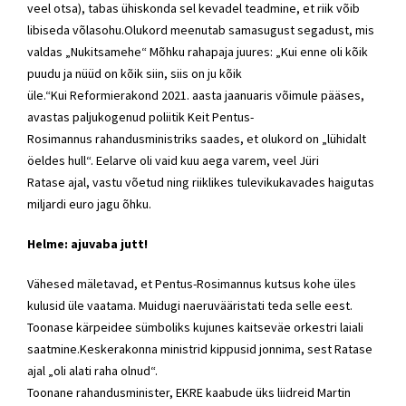
veel otsa), tabas ühiskonda sel kevadel teadmine, et riik võib
libiseda võlasohu.Olukord meenutab samasugust segadust, mis
valdas „Nukitsamehe“ Mõhku rahapaja juures: „Kui enne oli kõik
puudu ja nüüd on kõik siin, siis on ju kõik
üle.“Kui
Reformierakond
2021. aasta jaanuaris võimule pääses,
avastas paljukogenud poliitik Keit Pentus-
Rosimannus
rahandusministriks
saades, et olukord on „lühidalt
öeldes hull“. Eelarve oli vaid kuu aega varem, veel
Jüri
Ratase
ajal, vastu võetud ning riiklikes tulevikukavades haigutas
miljardi euro jagu õhku.
Helme: ajuvaba jutt!
Vähesed mäletavad, et Pentus-Rosimannus kutsus kohe üles
kulusid üle vaatama. Muidugi naeruvääristati teda selle eest.
Toonase kärpeidee sümboliks kujunes kaitseväe orkestri laiali
saatmine.
Keskerakonna
ministrid kippusid jonnima, sest Ratase
ajal „oli alati raha olnud“.
Toonane
rahandusminister
,
EKRE
kaabude üks liidreid
Martin