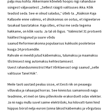
palju muu kohta. Akkermann kõneleb hoopis riigi rahanduse
süngest väljavaatest. „Sellest räägiti valitsuses ikka. Kõik
teadsid seda. See ei olnud saladus,“ ütleb ta. „Rääkisin
Kaja
Kallasele
enne valimisi, et ühiskonnas on ootus, et riigieelarve
tasakaal taastatakse. Kaja ütles, et kui me seda tegema
hakkame, on kõik vastu. Ja tal oli õigus. “Valimistel 31 protsenti
häältest kogunud ja suure võidu
saanud
Reformierakonna
populaarsus kukkuski pooleteise
kuuga 24 protsendile.
Rahvale ei meeldi jutud käibemaksu, tulumaksu ja maamaksu
tõstmisest ning automaksu kehtestamisest.
Uuest
rahandusministrist
Mart Võrklaevast
ongi saanud „selle
valitsuse Tanel Kiik“.
Meile taoti aastaid pealuu sisse, et Eesti riik on peaaegu
võlavaba ja rahaasjad korras. See kinnistus samamoodi nagu
teadmine, et meil on tänu põlevkivile erakordselt odav elekter.
Ja nii nagu mullu suvel saime elektrišoki, kui kilovatt-tunni hind
hüppas börsil nelja euroni (sinna läksid käibemaks ja võrgutasu