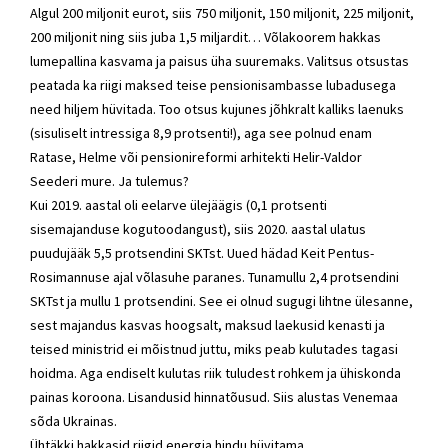
Algul 200 miljonit eurot, siis 750 miljonit, 150 miljonit, 225 miljonit,
200 miljonit ning siis juba 1,5 miljardit… Võlakoorem hakkas
lumepallina kasvama ja paisus üha suuremaks. Valitsus otsustas
peatada ka riigi maksed teise pensionisambasse lubadusega
need hiljem hüvitada. Too otsus kujunes jõhkralt kalliks laenuks
(sisuliselt intressiga 8,9 protsenti!), aga see polnud enam
Ratase, Helme või pensionireformi arhitekti
Helir-Valdor
Seederi
mure. Ja tulemus?
Kui 2019. aastal oli eelarve ülejäägis (0,1 protsenti
sisemajanduse kogutoodangust), siis 2020. aastal ulatus
puudujääk 5,5 protsendini SKTst. Uued hädad Keit Pentus-
Rosimannuse ajal võlasuhe paranes. Tunamullu 2,4 protsendini
SKTst ja mullu 1 protsendini. See ei olnud sugugi lihtne ülesanne,
sest majandus kasvas hoogsalt, maksud laekusid kenasti ja
teised ministrid ei mõistnud juttu, miks peab kulutades tagasi
hoidma. Aga endiselt kulutas riik tuludest rohkem ja ühiskonda
painas koroona. Lisandusid hinnatõusud. Siis alustas Venemaa
sõda Ukrainas.
Ühtäkki hakkasid riigid energia hindu hüvitama.