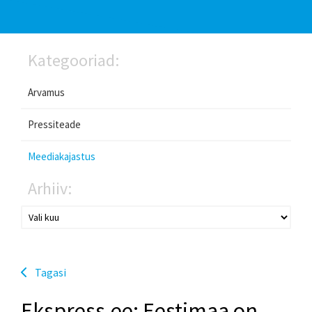
Kategooriad:
Arvamus
Pressiteade
Meediakajastus
Arhiiv:
Tagasi
Ekspress.ee: Eestimaa on