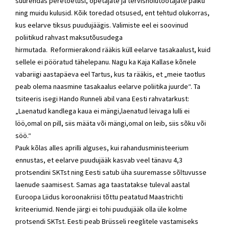
suurendas peretoetusi, õpetajate ja tervishoiutöötajate palku
ning muidu kulusid. Kõik toredad otsused, ent tehtud olukorras,
kus eelarve tiksus puudujäägis. Valimiste eel ei soovinud
poliitikud rahvast maksutõusudega
hirmutada.
Reformierakond
rääkis küll eelarve tasakaalust, kuid
sellele ei pööratud tähelepanu. Nagu ka
Kaja Kallase
kõnele
vabariigi aastapäeva eel Tartus, kus ta rääkis, et „meie taotlus
peab olema naasmine tasakaalus eelarve poliitika juurde“. Ta
tsiteeris isegi Hando Runneli abil vana Eesti rahvatarkust:
„Laenatud kandlega kaua ei mängi,laenatud leivaga lulli ei
löö,omal on pill, siis määta või mängi,omal on leib, siis sõku või
söö.“
Pauk kõlas alles aprilli alguses, kui rahandusministeerium
ennustas, et eelarve puudujääk kasvab veel tänavu 4,3
protsendini SKTst ning Eesti satub üha suuremasse sõltuvusse
laenude saamisest. Samas aga taastatakse tuleval aastal
Euroopa Liidus koroonakriisi tõttu peatatud Maastrichti
kriteeriumid. Nende järgi ei tohi puudujääk olla üle kolme
protsendi SKTst. Eesti peab Brüsseli reeglitele vastamiseks