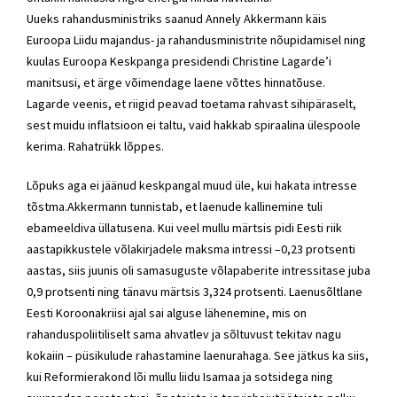
Uueks
rahandusministriks
saanud Annely Akkermann käis
Euroopa Liidu majandus- ja
rahandusministrite
nõupidamisel ning
kuulas Euroopa Keskpanga presidendi Christine Lagarde’i
manitsusi, et ärge võimendage laene võttes hinnatõuse.
Lagarde veenis, et riigid peavad toetama rahvast sihipäraselt,
sest muidu inflatsioon ei taltu, vaid hakkab spiraalina ülespoole
kerima. Rahatrükk lõppes.
Lõpuks aga ei jäänud keskpangal muud üle, kui hakata intresse
tõstma.Akkermann tunnistab, et laenude kallinemine tuli
ebameeldiva üllatusena. Kui veel mullu märtsis pidi Eesti riik
aastapikkustele võlakirjadele maksma intressi –0,23 protsenti
aastas, siis juunis oli samasuguste võlapaberite intressitase juba
0,9 protsenti ning tänavu märtsis 3,324 protsenti. Laenusõltlane
Eesti Koroonakriisi ajal sai alguse lähenemine, mis on
rahanduspoliitiliselt sama ahvatlev ja sõltuvust tekitav nagu
kokaiin – püsikulude rahastamine laenurahaga. See jätkus ka siis,
kui
Reformierakond
lõi mullu liidu Isamaa ja
sotsidega
ning