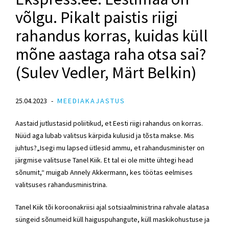
võlgu. Pikalt paistis riigi
rahandus korras, kuidas küll
mõne aastaga raha otsa sai?
(Sulev Vedler, Märt Belkin)
25.04.2023
MEEDIAKAJASTUS
Aastaid jutlustasid poliitikud, et Eesti riigi rahandus on korras.
Nüüd aga lubab valitsus kärpida kulusid ja tõsta makse. Mis
juhtus?„Isegi mu lapsed ütlesid ammu, et
rahandusminister
on
järgmise valitsuse Tanel Kiik. Et tal ei ole mitte ühtegi head
sõnumit,“ muigab Annely Akkermann, kes töötas eelmises
valitsuses
rahandusministrina
.
Tanel Kiik tõi koroonakriisi ajal sotsiaalministrina rahvale alatasa
süngeid sõnumeid küll haiguspuhangute, küll maskikohustuse ja