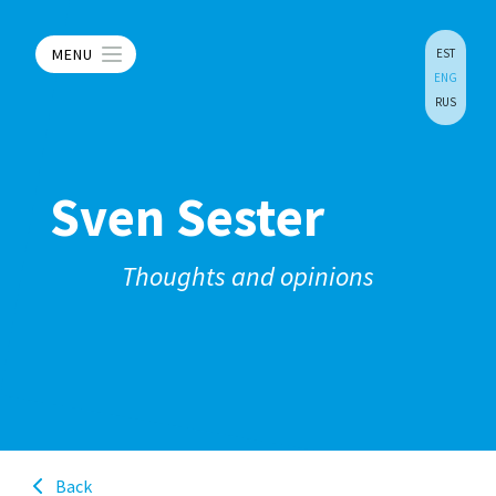
MENU
EST
ENG
RUS
Sven Sester
Thoughts and opinions
Back