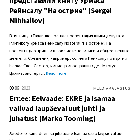
представили книгу Урмаса
Рейнсалу "На острие" (Sergei
Mihhailov)
В пятницу в Таллинне прошла презентация книги депутата
Рийгикогу Урмаса Рейнсалу Noateral “На острие”. На
презентацию пришли в том числе политики и общественные
деятели. Среди них, например, коллега Рейнсалу по партии
Isamaa Свен Сестер, министр иностранных дел Маргус
Цахкна, эксперт…
Read more
09.06
2023
MEEDIAKAJASTUS
Err.ee: Eelvaade: EKRE ja Isamaa
valivad laupäeval uut juhti ja
juhatust (Marko Tooming)
Seeder ei kandideeri ka juhatusse Isamaa saab laupäeval uue