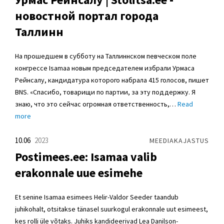
новостной портал города
Таллинн
На прошедшем в субботу на Таллиннском певческом поле
конгрессе Isamaa новым председателем избрали Урмаса
Рейнсалу, кандидатура которого набрала 415 голосов, пишет
BNS. «Спасибо, товарищи по партии, за эту поддержку. Я
знаю, что это сейчас огромная ответственность,…
Read
more
10.06
2023
MEEDIAKAJASTUS
Postimees.ee: Isamaa valib
erakonnale uue esimehe
Et senine Isamaa esimees Helir-Valdor Seeder taandub
juhikohalt, otsitakse tänasel suurkogul erakonnale uut esimeest,
kes rolli üle võtaks. Juhiks kandideerivad Lea Danilson-