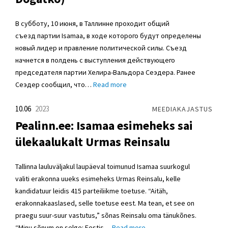
В субботу, 10 июня, в Таллинне проходит общий
съезд партии Isamaa, в ходе которого будут определены
новый лидер и правление политической силы. Съезд
начнется в полдень с выступления действующего
председателя партии Хелира-Вальдора Сеэдера. Ранее
Сеэдер сообщил, что…
Read more
10.06
2023
MEEDIAKAJASTUS
Pealinn.ee: Isamaa esimeheks sai
ülekaalukalt Urmas Reinsalu
Tallinna lauluväljakul laupäeval toimunud Isamaa suurkogul
valiti erakonna uueks esimeheks Urmas Reinsalu, kelle
kandidatuur leidis 415 parteiliikme toetuse. “Aitäh,
erakonnakaaslased, selle toetuse eest. Ma tean, et see on
praegu suur-suur vastutus,” sõnas Reinsalu oma tänukõnes.
“Minu sõnum on selge: Eestis…
Read more