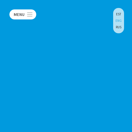
MENU
EST
ENG
RUS