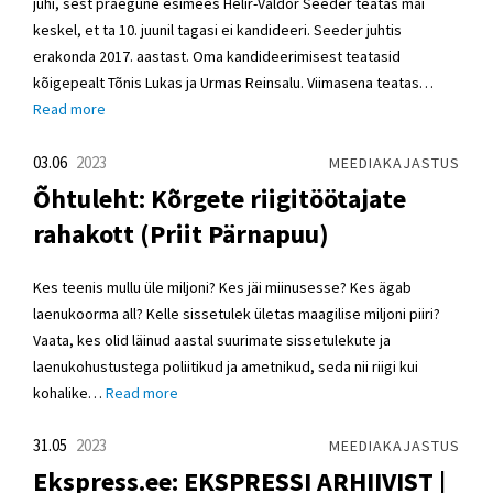
juhi, sest praegune esimees Helir-Valdor Seeder teatas mai
keskel, et ta 10. juunil tagasi ei kandideeri. Seeder juhtis
erakonda 2017. aastast. Oma kandideerimisest teatasid
kõigepealt Tõnis Lukas ja Urmas Reinsalu. Viimasena teatas…
Read more
03.06
2023
MEEDIAKAJASTUS
Õhtuleht: Kõrgete riigitöötajate
rahakott (Priit Pärnapuu)
Kes teenis mullu üle miljoni? Kes jäi miinusesse? Kes ägab
laenukoorma all? Kelle sissetulek ületas maagilise miljoni piiri?
Vaata, kes olid läinud aastal suurimate sissetulekute ja
laenukohustustega poliitikud ja ametnikud, seda nii riigi kui
kohalike…
Read more
31.05
2023
MEEDIAKAJASTUS
Ekspress.ee: EKSPRESSI ARHIIVIST |