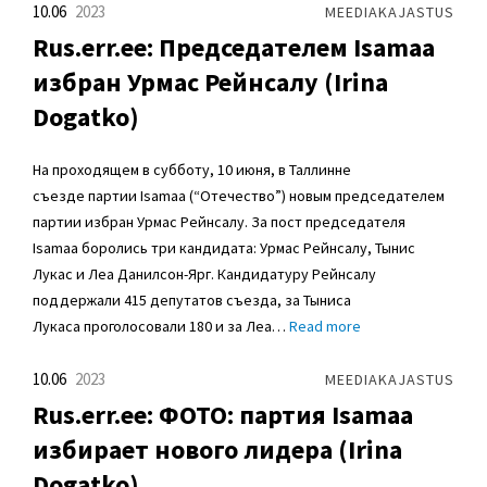
10.06
2023
MEEDIAKAJASTUS
Rus.err.ee: Председателем Isamaa
избран Урмас Рейнсалу (Irina
Dogatko)
На проходящем в субботу, 10 июня, в Таллинне
съезде партии Isamaa (“Отечество”) новым председателем
партии избран Урмас Рейнсалу. За пост председателя
Isamaa боролись три кандидата: Урмас Рейнсалу, Тынис
Лукас и Леа Данилсон-Ярг. Кандидатуру Рейнсалу
поддержали 415 депутатов съезда, за Тыниса
Лукаса проголосовали 180 и за Леа…
Read more
10.06
2023
MEEDIAKAJASTUS
Rus.err.ee: ФОТО: партия Isamaa
избирает нового лидера (Irina
Dogatko)