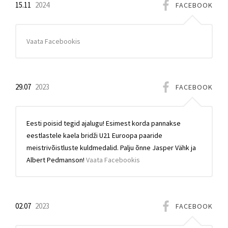
15.11
2024
FACEBOOK
Vaata Facebookis
29.07
2023
FACEBOOK
Eesti poisid tegid ajalugu! Esimest korda pannakse
eestlastele kaela bridži U21 Euroopa paaride
meistrivõistluste kuldmedalid. Palju õnne Jasper Vähk ja
Albert Pedmanson!
Vaata Facebookis
02.07
2023
FACEBOOK