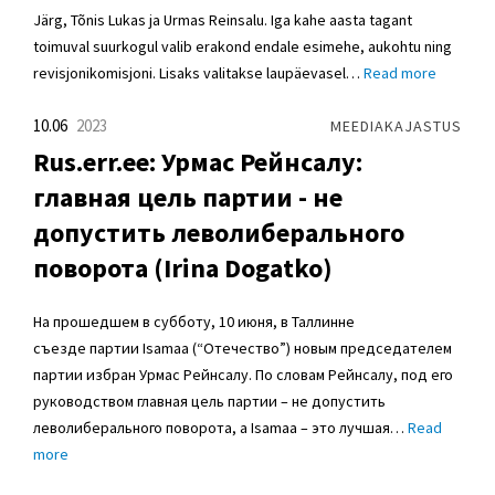
Järg, Tõnis Lukas ja Urmas Reinsalu. Iga kahe aasta tagant
toimuval suurkogul valib erakond endale esimehe, aukohtu ning
revisjonikomisjoni. Lisaks valitakse laupäevasel…
Read more
10.06
2023
MEEDIAKAJASTUS
Rus.err.ee: Урмас Рейнсалу:
главная цель партии - не
допустить леволиберального
поворота (Irina Dogatko)
На прошедшем в субботу, 10 июня, в Таллинне
съезде партии Isamaa (“Отечество”) новым председателем
партии избран Урмас Рейнсалу. По словам Рейнсалу, под его
руководством главная цель партии – не допустить
леволиберального поворота, а Isamaa – это лучшая…
Read
more