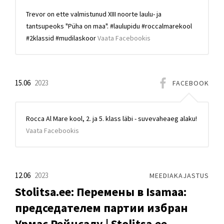
Trevor on ette valmistunud XIII noorte laulu- ja
tantsupeoks "Püha on maa". #laulupidu #roccalmarekool
#2klassid #mudilaskoor
Vaata Facebookis
15.06
2023
FACEBOOK
Rocca Al Mare kool, 2. ja 5. klass läbi - suvevaheaeg alaku!
Vaata Facebookis
12.06
2023
MEEDIAKAJASTUS
Stolitsa.ee: Перемены в Isamaa:
председателем партии избран
Урмас Рейнсалу | Stolitsa.ee -