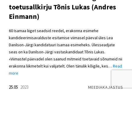
toetusallkirju Tõnis Lukas (Andres
Einmann)
60 Isamaa liiget seadsid reedel, erakonna esimehe
kandideerimisavalduste esitamise viimasel päeval üles Lea
Danilson-Järgi kandidatuuri Isamaa esimeheks. Ülesseadjate
seas on ka Danilson-Järgi vastaskandidaat Tõnis Lukas.
«Viimastel päevadel olen saanud mitmeid toetavaid sõnumeid nii
erakonna liikmetelt kui valijatelt. Olen tänulik kõigile, kes…
Read
more
25.05
2023
MEEDIAKAJASTUS
Estonskii Ekspress: Как Эстония
оказалась в долгах?
ГЛАВНОЕ ФИНАНСЫ Много лет подряд политики убеждали
нас, что с госфинансами в Эстонии все в порядке. Однако