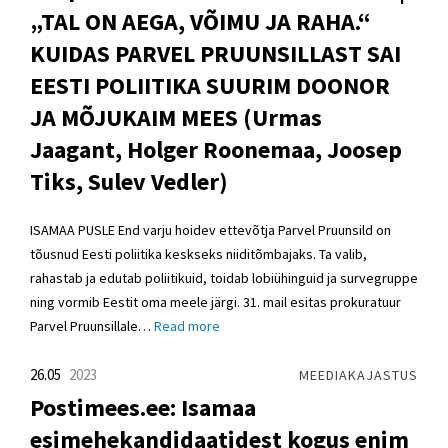
„TAL ON AEGA, VÕIMU JA RAHA.“
KUIDAS PARVEL PRUUNSILLAST SAI
EESTI POLIITIKA SUURIM DOONOR
JA MÕJUKAIM MEES (Urmas
Jaagant, Holger Roonemaa, Joosep
Tiks, Sulev Vedler)
ISAMAA PUSLE End varju hoidev ettevõtja Parvel Pruunsild on
tõusnud Eesti poliitika keskseks niiditõmbajaks. Ta valib,
rahastab ja edutab poliitikuid, toidab lobiühinguid ja survegruppe
ning vormib Eestit oma meele järgi. 31. mail esitas prokuratuur
Parvel Pruunsillale…
Read more
26.05
2023
MEEDIAKAJASTUS
Postimees.ee: Isamaa
esimehekandidaatidest kogus enim