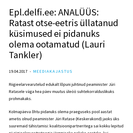
Epl.delfi.ee: ANALÜÜS:
Ratast otse-eetris üllatanud
küsimused ei pidanuks
olema ootamatud (Lauri
Tankler)
19.04.2017
MEEDIAKAJASTUS
Riigieelarvearutelud edukalt lõpuni juhtinud peaminister Jüri
Ratasele väga hea päev muutus üleöö suhtekorralduslikuks
prohmakaks.
Kolmapäeva õhtu pidanuks olema praeguseks pool aastat
ametis olnud peaminister Jüri Ratase (Keskerakond) jaoks üks
suuremaid tähistamisi: koalitsioonipartneritega sai kokku lepitud
nii riigieelarvestrateegia järgmiseks neljaks aastaks, kui