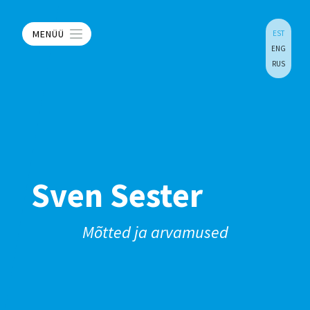
MENÜÜ
EST
ENG
RUS
Sven Sester
Mõtted ja arvamused